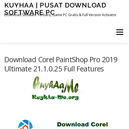
Skip
KUYHAA | PUSAT DOWNLOAD
to
SOFTWARE PC
content
Download Software Terbaru, Game PC Gratis & Full Version Activator
Menu
HOME
CATEGORIES
ABOUT US
Download Corel PaintShop Pro 2019
Ultimate 21.1.0.25 Full Features
OTHER PAGES