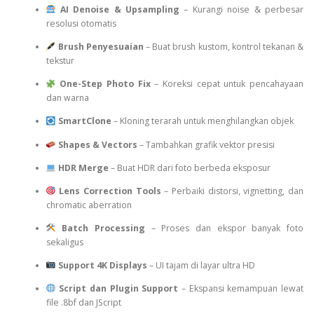
AI Denoise & Upsampling
– Kurangi noise & perbesar
resolusi otomatis
Brush Penyesuaian
– Buat brush kustom, kontrol tekanan &
tekstur
One-Step Photo Fix
– Koreksi cepat untuk pencahayaan
dan warna
SmartClone
– Kloning terarah untuk menghilangkan objek
Shapes & Vectors
– Tambahkan grafik vektor presisi
HDR Merge
– Buat HDR dari foto berbeda eksposur
Lens Correction Tools
– Perbaiki distorsi, vignetting, dan
chromatic aberration
Batch Processing
– Proses dan ekspor banyak foto
sekaligus
Support 4K Displays
– UI tajam di layar ultra HD
Script dan Plugin Support
– Ekspansi kemampuan lewat
file .8bf dan JScript