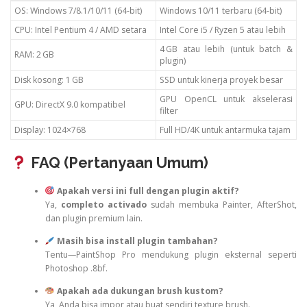
OS: Windows 7/8.1/10/11 (64-bit)
Windows 10/11 terbaru (64-bit)
CPU: Intel Pentium 4 / AMD setara
Intel Core i5 / Ryzen 5 atau lebih
4 GB atau lebih (untuk batch &
RAM: 2 GB
plugin)
Disk kosong: 1 GB
SSD untuk kinerja proyek besar
GPU OpenCL untuk akselerasi
GPU: DirectX 9.0 kompatibel
filter
Display: 1024×768
Full HD/4K untuk antarmuka tajam
FAQ (Pertanyaan Umum)
Apakah versi ini full dengan plugin aktif?
Ya,
completo activado
sudah membuka Painter, AfterShot,
dan plugin premium lain.
Masih bisa install plugin tambahan?
Tentu—PaintShop Pro mendukung plugin eksternal seperti
Photoshop .8bf.
Apakah ada dukungan brush kustom?
Ya, Anda bisa impor atau buat sendiri texture brush.