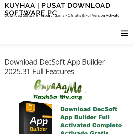
Skip
KUYHAA | PUSAT DOWNLOAD
to
SOFTWARE PC
content
Download Software Terbaru, Game PC Gratis & Full Version Activator
Menu
HOME
CATEGORIES
ABOUT US
Download DecSoft App Builder
2025.31 Full Features
OTHER PAGES