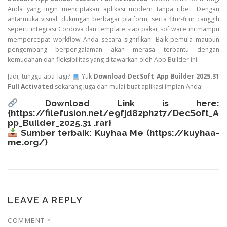
Anda yang ingin menciptakan aplikasi modern tanpa ribet. Dengan
antarmuka visual, dukungan berbagai platform, serta fitur-fitur canggih
seperti integrasi Cordova dan template siap pakai, software ini mampu
mempercepat workflow Anda secara signifikan. Baik pemula maupun
pengembang berpengalaman akan merasa terbantu dengan
kemudahan dan fleksibilitas yang ditawarkan oleh App Builder ini.
Jadi, tunggu apa lagi?
Yuk
Download DecSoft App Builder 2025.31
Full Activated
sekarang juga dan mulai buat aplikasi impian Anda!
Download Link is here:
{
https://filefusion.net/e9fjd82ph2t7/DecSoft_A
pp_Builder_2025.31 .rar}
Sumber terbaik: Kuyhaa Me (
https://kuyhaa-
me.org/
)
LEAVE A REPLY
COMMENT
*