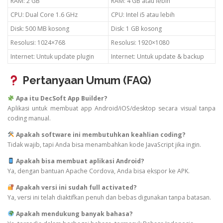
RAM: 2 GB
RAM: 4 GB atau lebih
CPU: Dual Core 1.6 GHz
CPU: Intel i5 atau lebih
Disk: 500 MB kosong
Disk: 1 GB kosong
Resolusi: 1024×768
Resolusi: 1920×1080
Internet: Untuk update plugin
Internet: Untuk update & backup
Pertanyaan Umum (FAQ)
Apa itu DecSoft App Builder?
Aplikasi untuk membuat app Android/iOS/desktop secara visual tanpa
coding manual.
Apakah software ini membutuhkan keahlian coding?
Tidak wajib, tapi Anda bisa menambahkan kode JavaScript jika ingin.
Apakah bisa membuat aplikasi Android?
Ya, dengan bantuan Apache Cordova, Anda bisa ekspor ke APK.
Apakah versi ini sudah full activated?
Ya, versi ini telah diaktifkan penuh dan bebas digunakan tanpa batasan.
Apakah mendukung banyak bahasa?