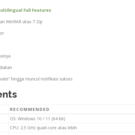
ltilingual Full Features
kan WinRAR atau 7-Zip
tor
asinya
ediakan
ctivate” hingga muncul notifikasi sukses
ents
RECOMMENDED
OS: Windows 10 / 11 (64-bit)
CPU: 2.5 GHz quad-core atau lebih