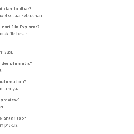
t dan toolbar?
bol sesuai kebutuhan.
dari File Explorer?
tuk file besar.
misasi.
lder otomatis?
t.
automation?
n lainnya.
 preview?
en.
e antar tab?
 praktis.