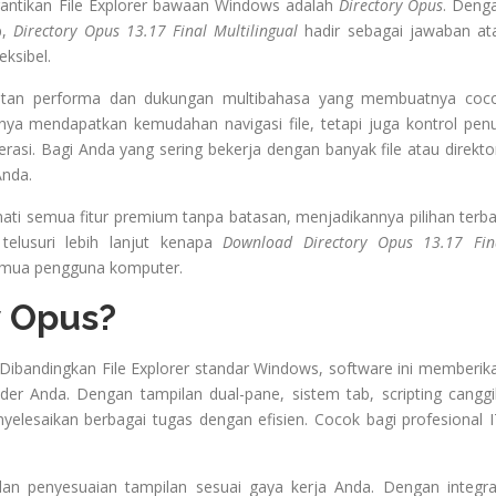
ggantikan File Explorer bawaan Windows adalah
Directory Opus
. Deng
p,
Directory Opus 13.17 Final Multilingual
hadir sebagai jawaban at
eksibel.
ngkatan performa dan dukungan multibahasa yang membuatnya coc
nya mendapatkan kemudahan navigasi file, tetapi juga kontrol pen
erasi. Bagi Anda yang sering bekerja dengan banyak file atau direktor
Anda.
ati semua fitur premium tanpa batasan, menjadikannya pilihan terba
 telusuri lebih lanjut kenapa
Download Directory Opus 13.17 Fin
semua pengguna komputer.
y Opus?
 Dibandingkan File Explorer standar Windows, software ini memberik
lder Anda. Dengan tampilan dual-pane, sistem tab, scripting canggi
elesaikan berbagai tugas dengan efisien. Cocok bagi profesional I
an penyesuaian tampilan sesuai gaya kerja Anda. Dengan integra