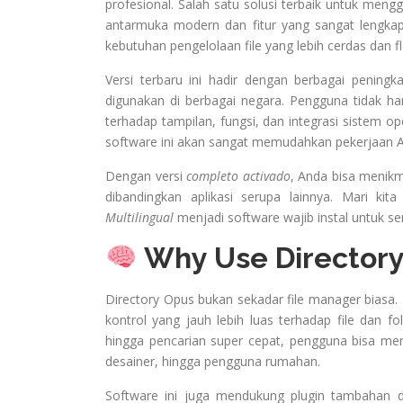
profesional. Salah satu solusi terbaik untuk men
antarmuka modern dan fitur yang sangat lengka
kebutuhan pengelolaan file yang lebih cerdas dan fl
Versi terbaru ini hadir dengan berbagai peni
digunakan di berbagai negara. Pengguna tidak ha
terhadap tampilan, fungsi, dan integrasi sistem op
software ini akan sangat memudahkan pekerjaan 
Dengan versi
completo activado
, Anda bisa menikm
dibandingkan aplikasi serupa lainnya. Mari kita
Multilingual
menjadi software wajib instal untuk 
Why Use Director
Directory Opus bukan sekadar file manager biasa.
kontrol yang jauh lebih luas terhadap file dan fo
hingga pencarian super cepat, pengguna bisa meny
desainer, hingga pengguna rumahan.
Software ini juga mendukung plugin tambahan d