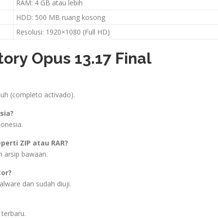
RAM: 4 GB atau lebih
HDD: 500 MB ruang kosong
Resolusi: 1920×1080 (Full HD)
ory Opus 13.17 Final
nuh (completo activado).
sia?
onesia.
eperti ZIP atau RAR?
n arsip bawaan.
or?
ware dan sudah diuji.
terbaru.