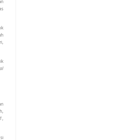
an
as
ok
uh
i,
ik
al
an
h,
T,
si