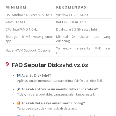
MINIMUM
REKOMENDASI
OS: Windows XP/Vista/7/8/10/11
Windows 10/11 64-bit
RAM: 512 MB
RAM 4 GB atau lebih
CPU: Intel/AMD 1 GHz
Dual-core 2.5 GHz atau lebih
Storage: 10 MB kosong untuk
Minimal 2x ukuran disk yang
app
dikloning
Ya, untuk menjalankan VHD hasil
Hyper-V/VM Support: Opsional
clone
FAQ Seputar Disk2vhd v2.02
Apa itu Disk2vhd?
Aplikasi untuk membuat salinan virtual (VHD) dari disk fisik.
Apakah software ini membutuhkan instalasi?
Tidak, ini versi portable. Langsung jalan tanpa install.
Apakah data saya aman saat cloning?
Ya, prosesnya tidak mengubah data asli.