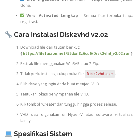
clone.
Versi Activated Lengkap
– Semua fitur terbuka tanpa
registrasi.
Cara Instalasi Disk2vhd v2.02
Download file dari tautan berikut:
{
https://filefusion.net/55dxii8z6cu6/Disk2vhd_v2.02.rar
}
Ekstrak file menggunakan WinRAR atau 7-Zip.
Tidak perlu instalasi, cukup buka file
.
Disk2vhd.exe
Pilih drive yang ingin Anda buat menjadi VHD.
Tentukan lokasi penyimpanan file VHD.
Klik tombol “Create” dan tunggu hingga proses selesai.
VHD siap digunakan di Hyper-V atau software virtualisasi
lainnya.
Spesifikasi Sistem