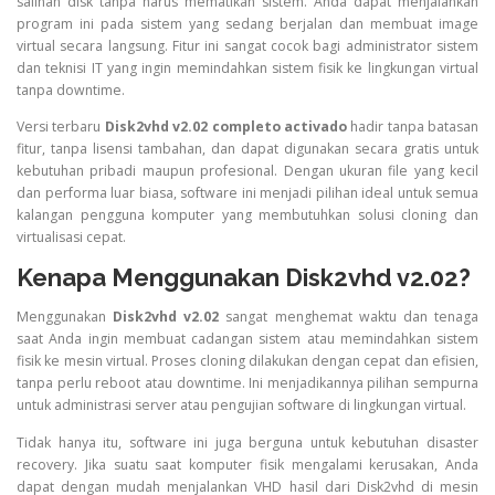
salinan disk tanpa harus mematikan sistem. Anda dapat menjalankan
program ini pada sistem yang sedang berjalan dan membuat image
virtual secara langsung. Fitur ini sangat cocok bagi administrator sistem
dan teknisi IT yang ingin memindahkan sistem fisik ke lingkungan virtual
tanpa downtime.
Versi terbaru
Disk2vhd v2.02 completo activado
hadir tanpa batasan
fitur, tanpa lisensi tambahan, dan dapat digunakan secara gratis untuk
kebutuhan pribadi maupun profesional. Dengan ukuran file yang kecil
dan performa luar biasa, software ini menjadi pilihan ideal untuk semua
kalangan pengguna komputer yang membutuhkan solusi cloning dan
virtualisasi cepat.
Kenapa Menggunakan Disk2vhd v2.02?
Menggunakan
Disk2vhd v2.02
sangat menghemat waktu dan tenaga
saat Anda ingin membuat cadangan sistem atau memindahkan sistem
fisik ke mesin virtual. Proses cloning dilakukan dengan cepat dan efisien,
tanpa perlu reboot atau downtime. Ini menjadikannya pilihan sempurna
untuk administrasi server atau pengujian software di lingkungan virtual.
Tidak hanya itu, software ini juga berguna untuk kebutuhan disaster
recovery. Jika suatu saat komputer fisik mengalami kerusakan, Anda
dapat dengan mudah menjalankan VHD hasil dari Disk2vhd di mesin