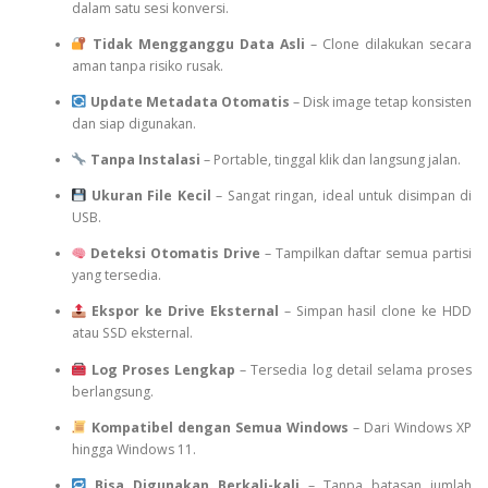
dalam satu sesi konversi.
Tidak Mengganggu Data Asli
– Clone dilakukan secara
aman tanpa risiko rusak.
Update Metadata Otomatis
– Disk image tetap konsisten
dan siap digunakan.
Tanpa Instalasi
– Portable, tinggal klik dan langsung jalan.
Ukuran File Kecil
– Sangat ringan, ideal untuk disimpan di
USB.
Deteksi Otomatis Drive
– Tampilkan daftar semua partisi
yang tersedia.
Ekspor ke Drive Eksternal
– Simpan hasil clone ke HDD
atau SSD eksternal.
Log Proses Lengkap
– Tersedia log detail selama proses
berlangsung.
Kompatibel dengan Semua Windows
– Dari Windows XP
hingga Windows 11.
Bisa Digunakan Berkali-kali
– Tanpa batasan jumlah