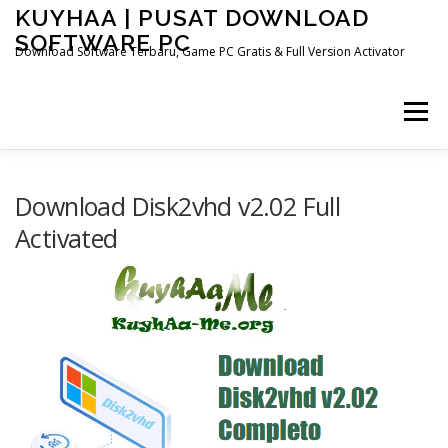
Skip
KUYHAA | PUSAT DOWNLOAD
to
SOFTWARE PC
content
Download Software Terbaru, Game PC Gratis & Full Version Activator
Menu
HOME
CATEGORIES
ABOUT US
Download Disk2vhd v2.02 Full
Activated
OTHER PAGES