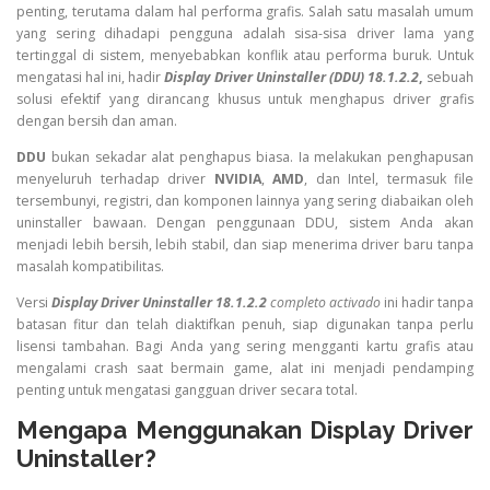
Download Display Driver U
penting, terutama dalam hal performa grafis. Salah satu masalah umum
yang sering dihadapi pengguna adalah sisa-sisa driver lama yang
tertinggal di sistem, menyebabkan konflik atau performa buruk. Untuk
mengatasi hal ini, hadir
Display Driver Uninstaller
(DDU) 18.1.2.2
,
sebuah
solusi efektif yang dirancang khusus untuk menghapus driver grafis
dengan bersih dan aman.
DDU
bukan sekadar alat penghapus biasa. Ia melakukan penghapusan
menyeluruh terhadap driver
NVIDIA
,
AMD
, dan Intel, termasuk file
tersembunyi, registri, dan komponen lainnya yang sering diabaikan oleh
uninstaller bawaan. Dengan penggunaan DDU, sistem Anda akan
menjadi lebih bersih, lebih stabil, dan siap menerima driver baru tanpa
masalah kompatibilitas.
Versi
Display Driver Uninstaller 18.1.2.2
completo activado
ini hadir tanpa
batasan fitur dan telah diaktifkan penuh, siap digunakan tanpa perlu
lisensi tambahan. Bagi Anda yang sering mengganti kartu grafis atau
mengalami crash saat bermain game, alat ini menjadi pendamping
penting untuk mengatasi gangguan driver secara total.
Mengapa Menggunakan Display Driver
Uninstaller?