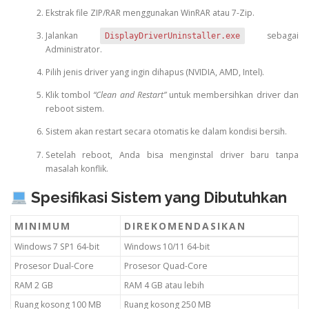
Ekstrak file ZIP/RAR menggunakan WinRAR atau 7-Zip.
Jalankan
sebagai
DisplayDriverUninstaller.exe
Administrator.
Pilih jenis driver yang ingin dihapus (NVIDIA, AMD, Intel).
Klik tombol
“Clean and Restart”
untuk membersihkan driver dan
reboot sistem.
Sistem akan restart secara otomatis ke dalam kondisi bersih.
Setelah reboot, Anda bisa menginstal driver baru tanpa
masalah konflik.
Spesifikasi Sistem yang Dibutuhkan
MINIMUM
DIREKOMENDASIKAN
Windows 7 SP1 64-bit
Windows 10/11 64-bit
Prosesor Dual-Core
Prosesor Quad-Core
RAM 2 GB
RAM 4 GB atau lebih
Ruang kosong 100 MB
Ruang kosong 250 MB