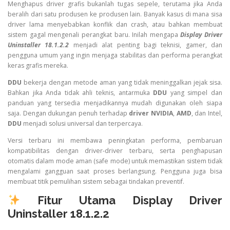
Menghapus driver grafis bukanlah tugas sepele, terutama jika Anda
beralih dari satu produsen ke produsen lain. Banyak kasus di mana sisa
driver lama menyebabkan konflik dan crash, atau bahkan membuat
sistem gagal mengenali perangkat baru. Inilah mengapa
Display Driver
Uninstaller 18.1.2.2
menjadi alat penting bagi teknisi, gamer, dan
pengguna umum yang ingin menjaga stabilitas dan performa perangkat
keras grafis mereka.
DDU
bekerja dengan metode aman yang tidak meninggalkan jejak sisa.
Bahkan jika Anda tidak ahli teknis, antarmuka
DDU
yang simpel dan
panduan yang tersedia menjadikannya mudah digunakan oleh siapa
saja. Dengan dukungan penuh terhadap
driver NVIDIA
,
AMD
, dan Intel,
DDU
menjadi solusi universal dan terpercaya.
Versi terbaru ini membawa peningkatan performa, pembaruan
kompatibilitas dengan driver-driver terbaru, serta penghapusan
otomatis dalam mode aman (safe mode) untuk memastikan sistem tidak
mengalami gangguan saat proses berlangsung. Pengguna juga bisa
membuat titik pemulihan sistem sebagai tindakan preventif.
Fitur Utama Display Driver
Uninstaller 18.1.2.2