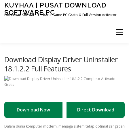
Skip
KUYHAA | PUSAT DOWNLOAD
to
SOFTWARE PC
content
Download Software Terbaru, Game PC Gratis & Full Version Activator
Menu
HOME
CATEGORIES
ABOUT US
Download Display Driver Uninstaller
18.1.2.2 Full Features
OTHER PAGES
Download Now
Direct Download
Dalam dunia komputer modern, menjaga sistem tetap optimal sangatlah