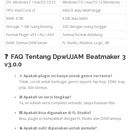
OS: Windows 7 / macOS 10.12
Windows 10 / macOS 12 Monterey
CPU: Intel Core i3
Intel i5 atau lebih tinggi
RAM: 4 GB
8 GB atau lebih
Storage: 1 GB ruang kosong
SSD dengan ruang longgar
Format Plugin: VST / AU / AAX
Semua format didukung
DAW: Semua DAW besar
FL Studio, Ableton, Logic, dll
❓ FAQ Tentang DpwUJAM Beatmaker 3
v3.0.0
🥁
Apakah plugin ini hanya untuk genre tertentu?
Tidak, cocok untuk berbagai genre seperti hip-hop, EDM, trap,
pop, dan lainnya.
💾
Apakah ini versi lengkap?
Ya, ini adalah versi completo activado, tanpa batasan fitur.
🎹
Apakah bisa digunakan di FL Studio?
Bisa, plugin ini kompatibel dengan FL Studio dan DAW lainnya.
🧠
Apakah sulit digunakan untuk pemula?