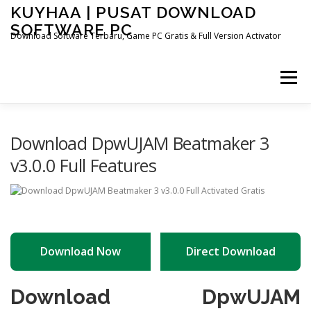
Skip
KUYHAA | PUSAT DOWNLOAD
to
SOFTWARE PC
content
Download Software Terbaru, Game PC Gratis & Full Version Activator
Menu
HOME
CATEGORIES
ABOUT US
Download DpwUJAM Beatmaker 3
v3.0.0 Full Features
OTHER PAGES
Download Now
Direct Download
Download DpwUJAM