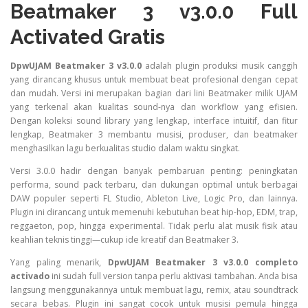
Beatmaker 3 v3.0.0 Full
Activated Gratis
DpwUJAM Beatmaker 3 v3.0.0
adalah plugin produksi musik canggih
yang dirancang khusus untuk membuat beat profesional dengan cepat
dan mudah. Versi ini merupakan bagian dari lini Beatmaker milik UJAM
yang terkenal akan kualitas sound-nya dan workflow yang efisien.
Dengan koleksi sound library yang lengkap, interface intuitif, dan fitur
lengkap, Beatmaker 3 membantu musisi, produser, dan beatmaker
menghasilkan lagu berkualitas studio dalam waktu singkat.
Versi 3.0.0 hadir dengan banyak pembaruan penting: peningkatan
performa, sound pack terbaru, dan dukungan optimal untuk berbagai
DAW populer seperti FL Studio, Ableton Live, Logic Pro, dan lainnya.
Plugin ini dirancang untuk memenuhi kebutuhan beat hip-hop, EDM, trap,
reggaeton, pop, hingga experimental. Tidak perlu alat musik fisik atau
keahlian teknis tinggi—cukup ide kreatif dan Beatmaker 3.
Yang paling menarik,
DpwUJAM Beatmaker 3 v3.0.0 completo
activado
ini sudah full version tanpa perlu aktivasi tambahan. Anda bisa
langsung menggunakannya untuk membuat lagu, remix, atau soundtrack
secara bebas. Plugin ini sangat cocok untuk musisi pemula hingga