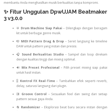
membantu Anda menghasilkan musik berkualitas tanpa kompromi.
✨ Fitur Unggulan DpwUJAM Beatmaker
3 v3.0.0
🥁
Drum Machine Siap Pakai
– Dilengkapi dengan beragam
kit untuk berbagai genre musik.
🎼
MIDI Pattern Drag & Drop
– Seret langsung ke timeline
DAW untuk pattern yang instan dan presisi.
🎧
Sound Berkualitas Studio
– Sampel dan loop direkam
dengan kualitas tinggi dan mixing optimal.
🔊
Mix Preset Profesional
– Pilih preset mixing siap pakai
untuk hasil instan.
🎚️
Kontrol FX Real-Time
– Tambahkan efek seperti reverb,
delay, saturasi langsung dari plugin.
💽
Groove Control
– Sesuaikan feel dan swing dari setiap
pattern sesuai gaya Anda.
🔄
Randomizer
– Eksplorasi beat baru secara instan dengan