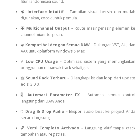
fitur randomisasi sound.
🧠
Interface Intuitif
– Tampilan visual bersih dan mudah
digunakan, cocok untuk pemula.
🎛️
Multichannel Output
– Route masing-masing elemen ke
channel mixer terpisah.
🧩
Kompatibel dengan Semua DAW
– Dukungan VST, AU, dan
AAX untuk platform Windows & Mac.
⚡
Low CPU Usage
– Optimisasi sistem yang memungkinkan
penggunaan di banyak track sekaligus.
🆕
Sound Pack Terbaru
– Dilengkapi kit dan loop dari update
edisi 3.0.0.
🎚️
Automasi Parameter FX
– Automasi semua kontrol
langsung dari DAW Anda.
🖱️
Drag & Drop Audio
– Ekspor audio beat ke project Anda
secara langsung.
🔓
Versi Completo Activado
– Langsung aktif tanpa crack
tambahan atau registrasi.