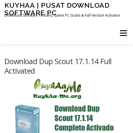
Skip
KUYHAA | PUSAT DOWNLOAD
to
SOFTWARE PC
content
Download Software Terbaru, Game PC Gratis & Full Version Activator
Menu
HOME
CATEGORIES
ABOUT US
Download Dup Scout 17.1.14 Full
Activated
OTHER PAGES