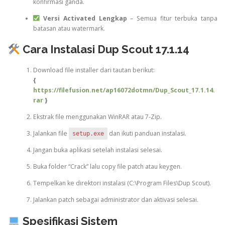
konfirmasi ganda.
Versi Activated Lengkap
– Semua fitur terbuka tanpa
batasan atau watermark.
Cara Instalasi Dup Scout 17.1.14
Download file installer dari tautan berikut:
{
https://filefusion.net/ap16072dotmn/Dup_Scout_17.1.14.
rar
}
Ekstrak file menggunakan WinRAR atau 7-Zip.
Jalankan file
dan ikuti panduan instalasi.
setup.exe
Jangan buka aplikasi setelah instalasi selesai.
Buka folder “Crack” lalu copy file patch atau keygen.
Tempelkan ke direktori instalasi (C:\Program Files\Dup Scout).
Jalankan patch sebagai administrator dan aktivasi selesai.
Spesifikasi Sistem