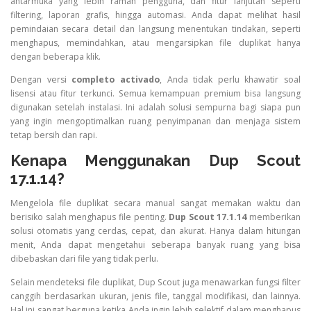
antarmuka yang lebih ramah pengguna, dan fitur lanjutan seperti
filtering, laporan grafis, hingga automasi. Anda dapat melihat hasil
pemindaian secara detail dan langsung menentukan tindakan, seperti
menghapus, memindahkan, atau mengarsipkan file duplikat hanya
dengan beberapa klik.
Dengan versi
completo activado
, Anda tidak perlu khawatir soal
lisensi atau fitur terkunci. Semua kemampuan premium bisa langsung
digunakan setelah instalasi. Ini adalah solusi sempurna bagi siapa pun
yang ingin mengoptimalkan ruang penyimpanan dan menjaga sistem
tetap bersih dan rapi.
Kenapa Menggunakan Dup Scout
17.1.14?
Mengelola file duplikat secara manual sangat memakan waktu dan
berisiko salah menghapus file penting.
Dup Scout 17.1.14
memberikan
solusi otomatis yang cerdas, cepat, dan akurat. Hanya dalam hitungan
menit, Anda dapat mengetahui seberapa banyak ruang yang bisa
dibebaskan dari file yang tidak perlu.
Selain mendeteksi file duplikat, Dup Scout juga menawarkan fungsi filter
canggih berdasarkan ukuran, jenis file, tanggal modifikasi, dan lainnya.
Hal ini sangat berguna ketika Anda ingin lebih selektif dalam menghapus