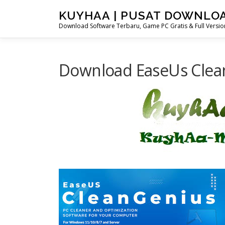
Skip
KUYHAA | PUSAT DOWNLO
to
Download Software Terbaru, Game PC Gratis & Full Version
content
Download EaseUs CleanG