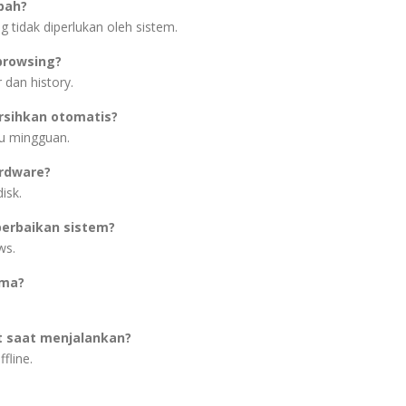
pah?
 tidak diperlukan oleh sistem.
browsing?
 dan history.
rsihkan otomatis?
au mingguan.
rdware?
isk.
erbaikan sistem?
ws.
ama?
.
t saat menjalankan?
fline.