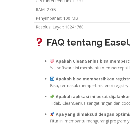
CPU: Intel Pentium 1 GHz
RAM: 2 GB
Penyimpanan: 100 MB
Resolusi Layar: 1024×768
FAQ tentang EaseU
Apakah CleanGenius bisa memperc
Ya, software ini membantu mempercepat ki
Apakah bisa membersihkan registr
Bisa, termasuk memperbaiki entri registry 
Apakah aplikasi ini berat dijalanka
Tidak, CleanGenius sangat ringan dan coco
Apa yang dimaksud dengan optimis
Fitur ini membantu mengurangi program ya