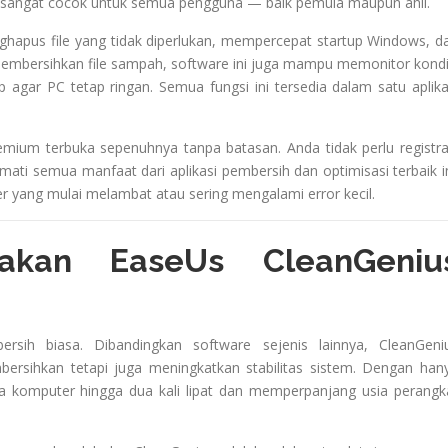
ini sangat cocok untuk semua pengguna — baik pemula maupun ahli.
hapus file yang tidak diperlukan, mempercepat startup Windows, d
mbersihkan file sampah, software ini juga mampu memonitor kondi
gar PC tetap ringan. Semua fungsi ini tersedia dalam satu aplika
remium terbuka sepenuhnya tanpa batasan. Anda tidak perlu registra
mati semua manfaat dari aplikasi pembersih dan optimisasi terbaik in
 yang mulai melambat atau sering mengalami error kecil.
akan EaseUs CleanGeniu
rsih biasa. Dibandingkan software sejenis lainnya, CleanGeni
bersihkan tetapi juga meningkatkan stabilitas sistem. Dengan han
a komputer hingga dua kali lipat dan memperpanjang usia perangk