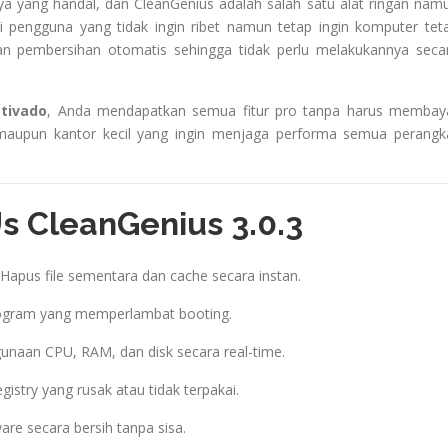
ya yang handal, dan CleanGenius adalah salah satu alat ringan nam
agi pengguna yang tidak ingin ribet namun tetap ingin komputer tet
an pembersihan otomatis sehingga tidak perlu melakukannya seca
ctivado
, Anda mendapatkan semua fitur pro tanpa harus membay
 maupun kantor kecil yang ingin menjaga performa semua perangk
s CleanGenius 3.0.3
Hapus file sementara dan cache secara instan.
ogram yang memperlambat booting.
unaan CPU, RAM, dan disk secara real-time.
egistry yang rusak atau tidak terpakai.
are secara bersih tanpa sisa.