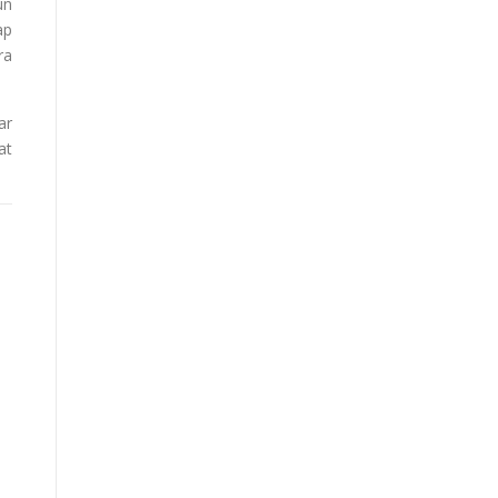
un
ap
ra
ar
at