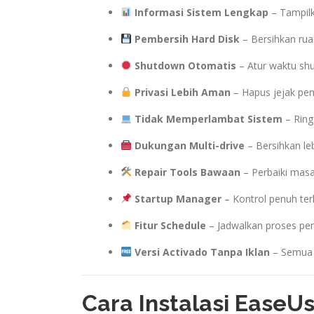
Informasi Sistem Lengkap
– Tampilk
Pembersih Hard Disk
– Bersihkan rua
Shutdown Otomatis
– Atur waktu sh
Privasi Lebih Aman
– Hapus jejak pen
Tidak Memperlambat Sistem
– Ring
Dukungan Multi-drive
– Bersihkan lebi
Repair Tools Bawaan
– Perbaiki masa
Startup Manager
– Kontrol penuh ter
Fitur Schedule
– Jadwalkan proses pe
Versi Activado Tanpa Iklan
– Semua f
Cara Instalasi EaseU