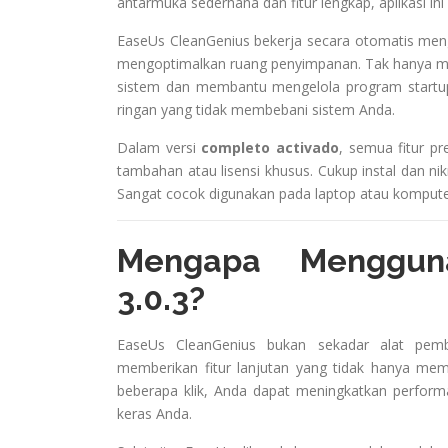
antarmuka sederhana dan fitur lengkap, aplikasi 
EaseUs CleanGenius bekerja secara otomatis meng
mengoptimalkan ruang penyimpanan. Tak hanya me
sistem dan membantu mengelola program startup a
ringan yang tidak membebani sistem Anda.
Dalam versi
completo activado
, semua fitur p
tambahan atau lisensi khusus. Cukup instal dan nik
Sangat cocok digunakan pada laptop atau komputer
Mengapa Menggun
3.0.3?
EaseUs CleanGenius bukan sekadar alat pembe
memberikan fitur lanjutan yang tidak hanya mem
beberapa klik, Anda dapat meningkatkan perform
keras Anda.