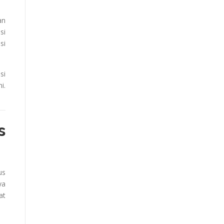
an
si
si
si
i.
s
us
ya
at