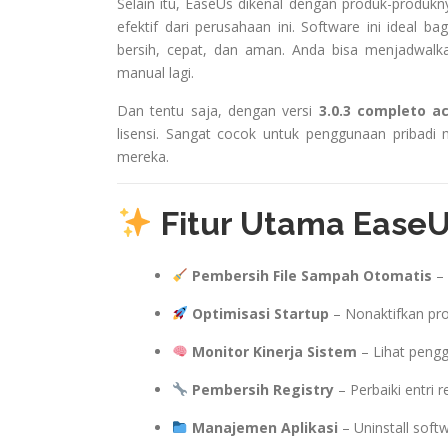
Selain itu, EaseUs dikenal dengan produk-produkn
efektif dari perusahaan ini. Software ini ideal b
bersih, cepat, dan aman. Anda bisa menjadwalk
manual lagi.
Dan tentu saja, dengan versi
3.0.3 completo a
lisensi. Sangat cocok untuk penggunaan pribadi
mereka.
Fitur Utama EaseU
Pembersih File Sampah Otomatis
– 
Optimisasi Startup
– Nonaktifkan pr
Monitor Kinerja Sistem
– Lihat pengg
Pembersih Registry
– Perbaiki entri r
Manajemen Aplikasi
– Uninstall softw