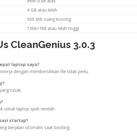
Intel i3 ke atas
4 GB atau lebih
500 MB ruang kosong
1366×768 atau lebih tinggi
s CleanGenius 3.0.3
epat laptop saya?
nerja dengan membersihkan file tidak perlu.
y?
yang rusak.
n?
k untuk laptop spek rendah.
asi startup?
ng berjalan otomatis saat booting.