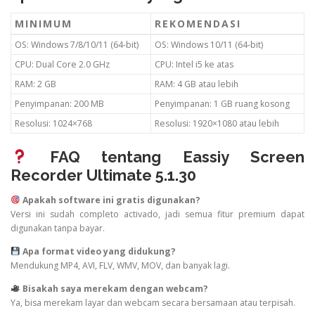
MINIMUM
REKOMENDASI
OS: Windows 7/8/10/11 (64-bit)
OS: Windows 10/11 (64-bit)
CPU: Dual Core 2.0 GHz
CPU: Intel i5 ke atas
RAM: 2 GB
RAM: 4 GB atau lebih
Penyimpanan: 200 MB
Penyimpanan: 1 GB ruang kosong
Resolusi: 1024×768
Resolusi: 1920×1080 atau lebih
FAQ tentang Eassiy Screen
Recorder Ultimate 5.1.30
Apakah software ini gratis digunakan?
Versi ini sudah completo activado, jadi semua fitur premium dapat
digunakan tanpa bayar.
Apa format video yang didukung?
Mendukung MP4, AVI, FLV, WMV, MOV, dan banyak lagi.
Bisakah saya merekam dengan webcam?
Ya, bisa merekam layar dan webcam secara bersamaan atau terpisah.