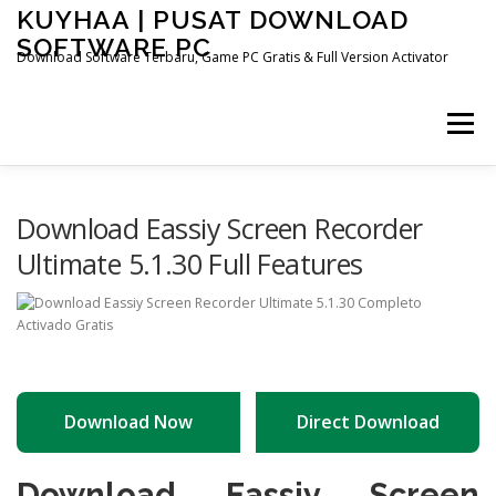
Skip
KUYHAA | PUSAT DOWNLOAD
to
SOFTWARE PC
content
Download Software Terbaru, Game PC Gratis & Full Version Activator
Menu
HOME
CATEGORIES
ABOUT US
Download Eassiy Screen Recorder
Ultimate 5.1.30 Full Features
OTHER PAGES
Download Now
Direct Download
Download Eassiy Screen