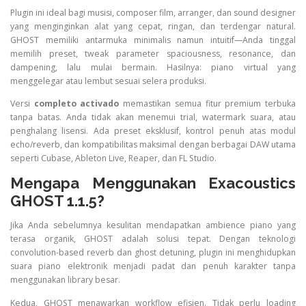
Plugin ini ideal bagi musisi, composer film, arranger, dan sound designer
yang menginginkan alat yang cepat, ringan, dan terdengar natural.
GHOST memiliki antarmuka minimalis namun intuitif—Anda tinggal
memilih preset, tweak parameter spaciousness, resonance, dan
dampening, lalu mulai bermain. Hasilnya: piano virtual yang
menggelegar atau lembut sesuai selera produksi.
Versi
completo activado
memastikan semua fitur premium terbuka
tanpa batas. Anda tidak akan menemui trial, watermark suara, atau
penghalang lisensi. Ada preset eksklusif, kontrol penuh atas modul
echo/reverb, dan kompatibilitas maksimal dengan berbagai DAW utama
seperti Cubase, Ableton Live, Reaper, dan FL Studio.
Mengapa Menggunakan Exacoustics
GHOST 1.1.5?
Jika Anda sebelumnya kesulitan mendapatkan ambience piano yang
terasa organik, GHOST adalah solusi tepat. Dengan teknologi
convolution-based reverb dan ghost detuning, plugin ini menghidupkan
suara piano elektronik menjadi padat dan penuh karakter tanpa
menggunakan library besar.
Kedua, GHOST menawarkan workflow efisien. Tidak perlu loading