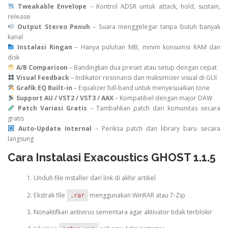
Tweakable Envelope
– Kontrol ADSR untuk attack, hold, sustain,
release
Output Stereo Penuh
– Suara menggelegar tanpa butuh banyak
kanal
Instalasi Ringan
– Hanya puluhan MB, minim konsumsi RAM dan
disk
A/B Comparison
– Bandingkan dua preset atau setup dengan cepat
Visual Feedback
– Indikator resonansi dan maksimizer visual di GUI
Grafik EQ Built-in
– Equalizer full-band untuk menyesuaikan tone
Support AU / VST2 / VST3 / AAX
– Kompatibel dengan major DAW
Patch Variasi Gratis
– Tambahkan patch dari komunitas secara
gratis
Auto-Update Internal
– Periksa patch dan library baru secara
langsung
Cara Instalasi Exacoustics GHOST 1.1.5
Unduh file installer dari link di akhir artikel
Ekstrak file
menggunakan WinRAR atau 7‑Zip
.rar
Nonaktifkan antivirus sementara agar aktivator tidak terblokir