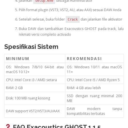
Jalankan
sebagai Administrator
setup.exe
Pilih format plugin (VST3, VST2, AU, atau AAX) sesuai DAW Anda
Setelah selesai, buka folder
dan jalankan file aktivator
Crack
Buka DAW dan tambahkan Exacoustics GHOST pada track, lalu
nikmati versi completo activado
Spesifikasi Sistem
MINIMUM
REKOMENDASI
OS: Windows 7/8/10 64-bit atau
OS: Windows 10/11 atau macOS
macOS 10.12+
11+
CPU: Intel Core i3 / AMD setara
CPU: Intel Core i5 / AMD Ryzen 5
RAM: 2 GB
RAM: 4 GB atau lebih
SSD dengan ruang minimal 200
Disk: 100 MB ruang kosong
MB
DAW modern tanpa
DAW support VST2/VST3/AU/AAX
kompatibilitas terbatas
FAQ Exacoustics GHOST 1.1.5