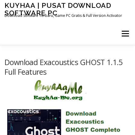
Skip
KUYHAA | PUSAT DOWNLOAD
to
SOFTWARE PC
content
Download Software Terbaru, Game PC Gratis & Full Version Activator
Menu
HOME
CATEGORIES
ABOUT US
Download Exacoustics GHOST 1.1.5
Full Features
OTHER PAGES