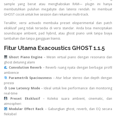
sample yang berat atau menghabiskan RAM— plugin ini hanya
membutuhkan puluhan megabyte dan latensi rendah. Ini membuat
GHOST cocok untuk live session dan rekaman multi-track.
Terakhir, versi activado membuka preset eksperimental dan patch
eksklusif yang tidak tersedia di versi standar. Anda bisa menciptakan
soundscape ambient, pad hybrid, atau ghost piano unik tanpa biaya
tambahan dan tanpa gangguan lisensi.
Fitur Utama Exacoustics GHOST 1.1.5
Ghost Piano Engine
– Mesin virtual piano dengan resonansi dan
ghost detuning alami
Convolution Reverb
– Reverb ruang nyata dengan berbagai profil
ambience
Parametrik Spaciousness
– Atur lebar stereo dan depth dengan
presisi
Low Latency Mode
– Ideal untuk live performance dan monitoring
real-time
Preset Eksklusif
– Koleksi suara ambient, cinematic, dan
atmospheri
Modular Effect Rack
– Gabungkan ghost, reverb, dan EQ secara
fleksibel