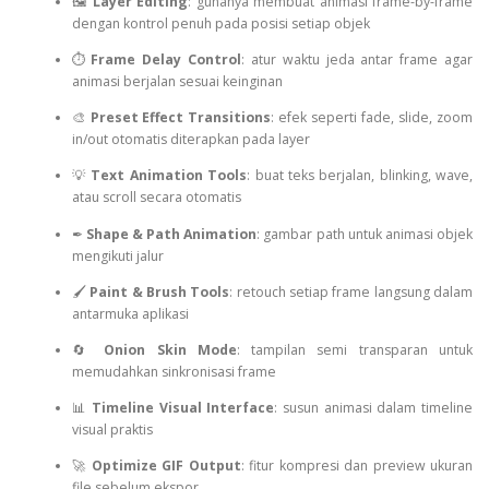
🖼
Layer Editing
: gunanya membuat animasi frame-by-frame
dengan kontrol penuh pada posisi setiap objek
⏱
Frame Delay Control
: atur waktu jeda antar frame agar
animasi berjalan sesuai keinginan
🎨
Preset Effect Transitions
: efek seperti fade, slide, zoom
in/out otomatis diterapkan pada layer
💡
Text Animation Tools
: buat teks berjalan, blinking, wave,
atau scroll secara otomatis
✒
Shape & Path Animation
: gambar path untuk animasi objek
mengikuti jalur
🖌
Paint & Brush Tools
: retouch setiap frame langsung dalam
antarmuka aplikasi
🔄
Onion Skin Mode
: tampilan semi transparan untuk
memudahkan sinkronisasi frame
📊
Timeline Visual Interface
: susun animasi dalam timeline
visual praktis
🚀
Optimize GIF Output
: fitur kompresi dan preview ukuran
file sebelum ekspor