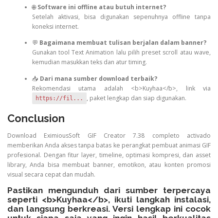
🌐
Software ini offline atau butuh internet?
Setelah aktivasi, bisa digunakan sepenuhnya offline tanpa
koneksi internet.
💬
Bagaimana membuat tulisan berjalan dalam banner?
Gunakan tool Text Animation lalu pilih preset scroll atau wave,
kemudian masukkan teks dan atur timing.
📥
Dari mana sumber download terbaik?
Rekomendasi utama adalah <b>Kuyhaa</b>, link via
, paket lengkap dan siap digunakan.
https://fil...
Conclusion
Download EximiousSoft GIF Creator 7.38 completo activado
memberikan Anda akses tanpa batas ke perangkat pembuat animasi GIF
profesional. Dengan fitur layer, timeline, optimasi kompresi, dan asset
library, Anda bisa membuat banner, emotikon, atau konten promosi
visual secara cepat dan mudah.
Pastikan mengunduh dari sumber terpercaya
seperti <b>Kuyhaa</b>, ikuti langkah instalasi,
dan langsung berkreasi. Versi lengkap ini cocok