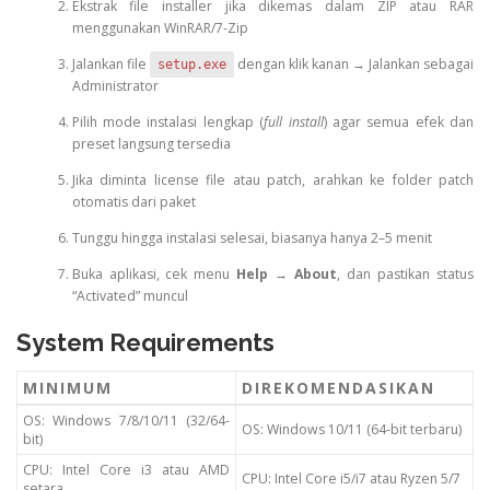
Ekstrak file installer jika dikemas dalam ZIP atau RAR
menggunakan WinRAR/7‑Zip
Jalankan file
dengan klik kanan → Jalankan sebagai
setup.exe
Administrator
Pilih mode instalasi lengkap (
full install
) agar semua efek dan
preset langsung tersedia
Jika diminta license file atau patch, arahkan ke folder patch
otomatis dari paket
Tunggu hingga instalasi selesai, biasanya hanya 2–5 menit
Buka aplikasi, cek menu
Help → About
, dan pastikan status
“Activated” muncul
System Requirements
MINIMUM
DIREKOMENDASIKAN
OS: Windows 7/8/10/11 (32/64-
OS: Windows 10/11 (64-bit terbaru)
bit)
CPU: Intel Core i3 atau AMD
CPU: Intel Core i5/i7 atau Ryzen 5/7
setara