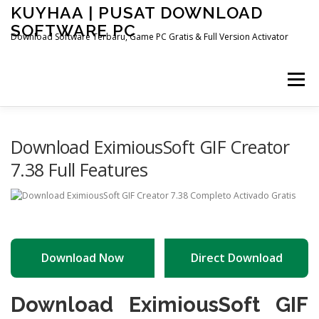
Skip
KUYHAA | PUSAT DOWNLOAD
to
SOFTWARE PC
content
Download Software Terbaru, Game PC Gratis & Full Version Activator
Menu
HOME
CATEGORIES
ABOUT US
Download EximiousSoft GIF Creator
7.38 Full Features
OTHER PAGES
Download Now
Direct Download
Download EximiousSoft GIF