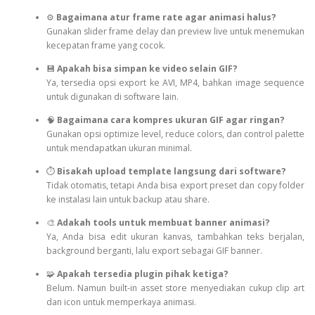
⚙
Bagaimana atur frame rate agar animasi halus?
Gunakan slider frame delay dan preview live untuk menemukan
kecepatan frame yang cocok.
💾
Apakah bisa simpan ke video selain GIF?
Ya, tersedia opsi export ke AVI, MP4, bahkan image sequence
untuk digunakan di software lain.
🧠
Bagaimana cara kompres ukuran GIF agar ringan?
Gunakan opsi optimize level, reduce colors, dan control palette
untuk mendapatkan ukuran minimal.
⏱
Bisakah upload template langsung dari software?
Tidak otomatis, tetapi Anda bisa export preset dan copy folder
ke instalasi lain untuk backup atau share.
🎨
Adakah tools untuk membuat banner animasi?
Ya, Anda bisa edit ukuran kanvas, tambahkan teks berjalan,
background berganti, lalu export sebagai GIF banner.
🧩
Apakah tersedia plugin pihak ketiga?
Belum. Namun built-in asset store menyediakan cukup clip art
dan icon untuk memperkaya animasi.