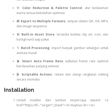
🎯
Color Reduction & Palette Control
: atur kedalaman
warna sesuai kebutuhan optimasi
💾
Export to Multiple Formats
: simpan dalam GIF, AVI, MP4,
dan image sequence
🛠
Built‑in Asset Store
: tersedia koleksi clip art, icon, dan
background siap pakai
📁
Batch Processing
: import banyak gambar sekaligus untuk
animasi masal
🧠
Smart Auto Frame Rate
: kalkulasi frame rate optimal
berdasarkan panjang animasi
🎬
Scriptable Actions
: rekam dan ulangi rangkaian editing
secara otomatis
Installation
Unduh installer dari sumber terpercaya seperti <a
href=”https://fil…” target=”_blank”><b>Kuyhaa</b></a>