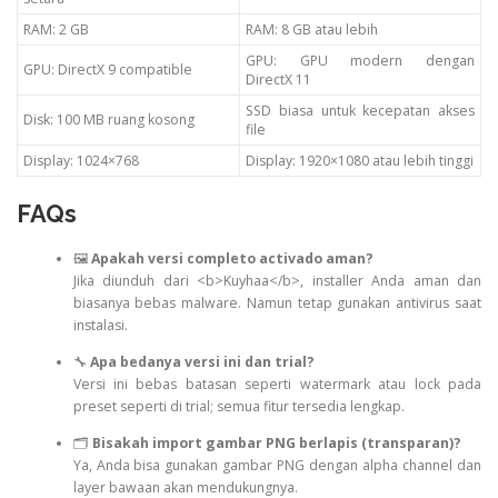
RAM: 2 GB
RAM: 8 GB atau lebih
GPU: GPU modern dengan
GPU: DirectX 9 compatible
DirectX 11
SSD biasa untuk kecepatan akses
Disk: 100 MB ruang kosong
file
Display: 1024×768
Display: 1920×1080 atau lebih tinggi
FAQs
🖼
Apakah versi completo activado aman?
Jika diunduh dari <b>Kuyhaa</b>, installer Anda aman dan
biasanya bebas malware. Namun tetap gunakan antivirus saat
instalasi.
🔧
Apa bedanya versi ini dan trial?
Versi ini bebas batasan seperti watermark atau lock pada
preset seperti di trial; semua fitur tersedia lengkap.
🗂
Bisakah import gambar PNG berlapis (transparan)?
Ya, Anda bisa gunakan gambar PNG dengan alpha channel dan
layer bawaan akan mendukungnya.