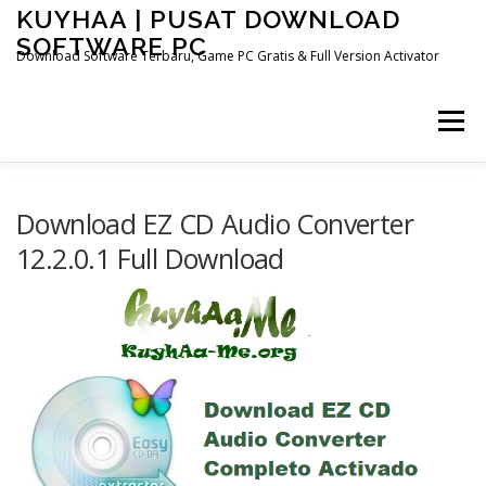
Skip
KUYHAA | PUSAT DOWNLOAD
to
SOFTWARE PC
content
Download Software Terbaru, Game PC Gratis & Full Version Activator
Menu
HOME
CATEGORIES
ABOUT US
Download EZ CD Audio Converter
12.2.0.1 Full Download
OTHER PAGES