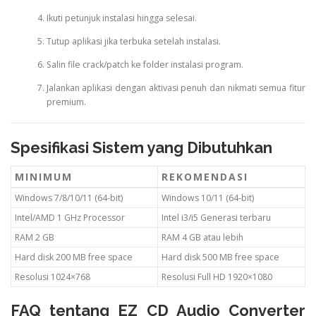
Ikuti petunjuk instalasi hingga selesai.
Tutup aplikasi jika terbuka setelah instalasi.
Salin file crack/patch ke folder instalasi program.
Jalankan aplikasi dengan aktivasi penuh dan nikmati semua fitur
premium.
Spesifikasi Sistem yang Dibutuhkan
MINIMUM
REKOMENDASI
Windows 7/8/10/11 (64-bit)
Windows 10/11 (64-bit)
Intel/AMD 1 GHz Processor
Intel i3/i5 Generasi terbaru
RAM 2 GB
RAM 4 GB atau lebih
Hard disk 200 MB free space
Hard disk 500 MB free space
Resolusi 1024×768
Resolusi Full HD 1920×1080
FAQ tentang EZ CD Audio Converter