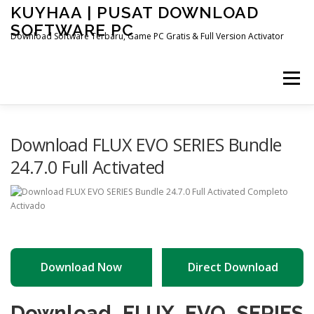
Skip
KUYHAA | PUSAT DOWNLOAD
to
SOFTWARE PC
content
Download Software Terbaru, Game PC Gratis & Full Version Activator
Menu
HOME
CATEGORIES
ABOUT US
Download FLUX EVO SERIES Bundle
24.7.0 Full Activated
OTHER PAGES
Download Now
Direct Download
Download FLUX EVO SERIES