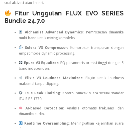
soal aktivasi atau lisensi.
Fitur Unggulan FLUX EVO SERIES
Bundle 24.7.0
Alchemist Advanced Dynamics
: Pemrosesan dinamika
multi-band untuk mixing kompleks.
Solera V3 Compressor
: Kompresor transparan dengan
empat mode dynamic processing.
Epure V3 Equalizer
: EQ parametris presisi tinggi dengan 5
band independen.
Elixir V3 Loudness Maximizer
: Plugin untuk loudness
maksimal tanpa clipping.
True Peak Limiting
: Kontrol puncak suara sesuai standar
ITU-R BS.1770.
AI-based Detection
: Analisis otomatis frekuensi dan
dinamika audio.
Realtime Oversampling
: Meningkatkan kejernihan suara