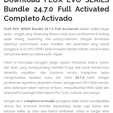
Bundle 24.7.0 Full Activated
Completo Activado
FLUX EVO SERIES Bundle 24.7.0 Full Activated
adalah paket plugin
audio canggih yang dirancang khusus untuk para profesional di bidang
audio mixing, mastering, dan post-production. Dengan kombinasi
teknologi pemrosesan suara mutakhir dan antarmuka yang ramah
pengguna, FLUX EVO SERIES telah menjadi standar industri untuk kualitas
dan presisi dalam produksi audio digital.
Paket ini mencakup beragam plugin seperti Alchemist, Solera, Epure,
dan Elixir, yang masing-masing memiliki fungsi unik untuk memproses
dinamika, equalizer, dan loudness secara transparan tanpa
mengorbankan karakter suara asli. Versi
24.7.0
hadir dengan
pembaruan algoritma yang lebih efisien, penggunaan CPU lebih rendah,
serta dukungan sistem operasi terbaru, menjadikannya lebih stabil dan
responsif di berbagai DAW seperti Pro Tools, Cubase, dan lainnya.
Dengan versi
completo activado
, pengguna tidak hanya mendapatkan
semua fitur premium terbuka sepenuhnya, tetapi juga bebas dari
batasan waktu uji coba atau lisensi tambahan. Solusi ini sangat ideal