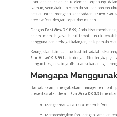
Font adalah salah satu elemen terpenting dalam
Namun, seringkali kita memiliki ratusan bahkan ri
sesuai. Inilah mengapa keberadaan
FontViewOK
preview font dengan cepat dan mudah.
Dengan
FontViewOK 8.99
, Anda bisa membandin
dalam memilih gaya huruf terbaik untuk kebutu
pengguna dari berbagai kalangan, baik pemula maup
Keunggulan lain dari aplikasi ini adalah ukura
FontViewOK 8.99
hadir dengan fitur lengkap yan
dengan teks, desain grafis, atau sekadar ingin menga
Mengapa Menggunaka
Banyak orang mengabaikan manajemen font, p
presentasi atau desain.
FontViewOK 8.99
membant
Menghemat waktu saat memilih font.
Membandingkan font dengan tampilan real