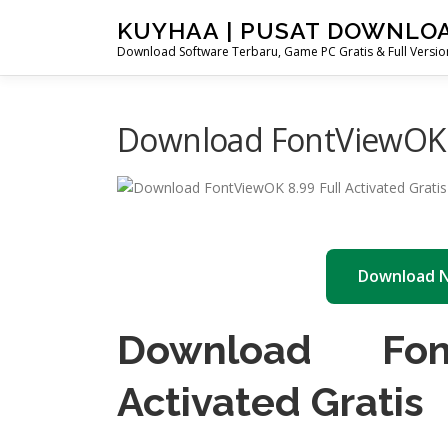
Skip
KUYHAA | PUSAT DOWNLO
to
Download Software Terbaru, Game PC Gratis & Full Version
content
Download FontViewOK 8
Download 
Download Fon
Activated Gratis