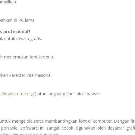
ampilkan.
bahkan di PC lama.
s profesional?
 untuk desain grafis.
ah menemukan font tertentu.
n karakter internasional.
s://kuyhaa-me.org/
) atau langsung dari link di bawah.
n untuk mengelola serta membandingkan font di komputer. Dengan fit
ortable, software ini sangat cocok digunakan oleh desainer grafi
 font dengan cepat dan tepat.