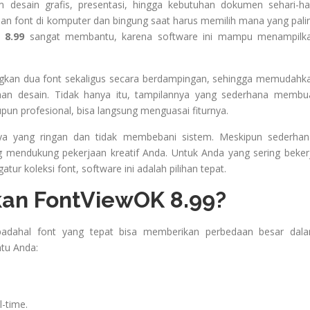
 desain grafis, presentasi, hingga kebutuhan dokumen sehari-har
buan font di komputer dan bingung saat harus memilih mana yang pali
 8.99
sangat membantu, karena software ini mampu menampilk
gkan dua font sekaligus secara berdampingan, sehingga memudahk
han desain. Tidak hanya itu, tampilannya yang sederhana membu
un profesional, bisa langsung menguasai fiturnya.
nnya yang ringan dan tidak membebani sistem. Meskipun sederhan
g mendukung pekerjaan kreatif Anda. Untuk Anda yang sering beker
tur koleksi font, software ini adalah pilihan tepat.
n FontViewOK 8.99?
adahal font yang tepat bisa memberikan perbedaan besar dal
u Anda:
-time.