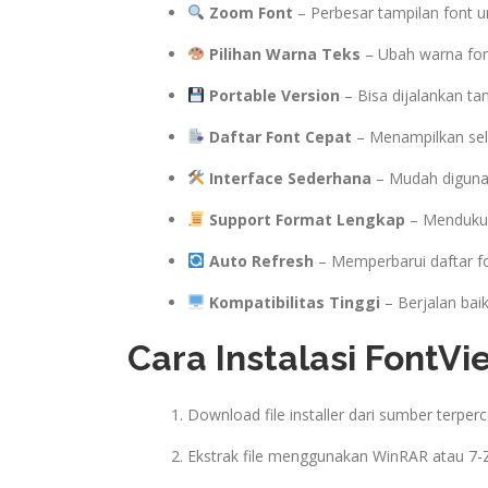
Zoom Font
– Perbesar tampilan font unt
Pilihan Warna Teks
– Ubah warna font
Portable Version
– Bisa dijalankan tan
Daftar Font Cepat
– Menampilkan selu
Interface Sederhana
– Mudah digunak
Support Format Lengkap
– Mendukun
Auto Refresh
– Memperbarui daftar f
Kompatibilitas Tinggi
– Berjalan bai
Cara Instalasi FontV
Download file installer dari sumber terpe
Ekstrak file menggunakan WinRAR atau 7-Z