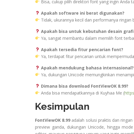
Bisa, cukup pilih direktori font yang ingin Anda t
Apakah software ini berat digunakan?
Tidak, ukurannya kecil dan performanya ringan 
Apakah bisa untuk kebutuhan desain grafi
Ya, sangat membantu dalam memilih font terbaik
Apakah tersedia fitur pencarian font?
Ya, terdapat fitur pencarian untuk mempermud
Apakah mendukung bahasa internasional?
Ya, dukungan Unicode memungkinkan menampilka
Dimana bisa download FontViewOK 8.99?
Anda bisa mendapatkannya di Kuyhaa Me (
http
Kesimpulan
FontViewOK 8.99
adalah solusi praktis dan ringa
preview ganda, dukungan Unicode, hingga mode p
editor, maupun pengguna umum yang ingin memilih