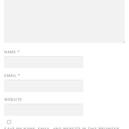
NAME
*
EMAIL
*
WEBSITE
SAVE MY NAME, EMAIL, AND WEBSITE IN THIS BROWSER