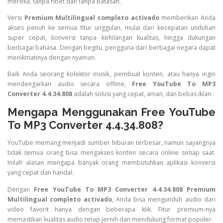
mereka, tanpa ribet dan tanpa batasan.
Versi
Premium Multilingual completo activado
memberikan Anda
akses penuh ke semua fitur unggulan, mulai dari kecepatan unduhan
super cepat, konversi tanpa kehilangan kualitas, hingga dukungan
berbagai bahasa. Dengan begitu, pengguna dari berbagai negara dapat
menikmatinya dengan nyaman.
Baik Anda seorang kolektor musik, pembuat konten, atau hanya ingin
mendengarkan audio secara offline,
Free YouTube To MP3
Converter 4.4.34.808
adalah solusi yang cepat, aman, dan bebas iklan.
Mengapa Menggunakan Free YouTube
To MP3 Converter 4.4.34.808?
YouTube memang menjadi sumber hiburan terbesar, namun sayangnya
tidak semua orang bisa mengakses konten secara online setiap saat.
Inilah alasan mengapa banyak orang membutuhkan aplikasi konversi
yang cepat dan handal.
Dengan
Free YouTube To MP3 Converter 4.4.34.808 Premium
Multilingual completo activado
, Anda bisa mengunduh audio dari
video favorit hanya dengan beberapa klik. Fitur premium-nya
memastikan kualitas audio tetap jernih dan mendukung format populer.