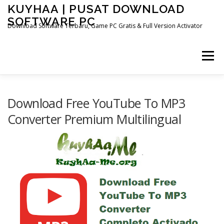
Skip
KUYHAA | PUSAT DOWNLOAD
to
SOFTWARE PC
content
Download Software Terbaru, Game PC Gratis & Full Version Activator
Menu
HOME
CATEGORIES
ABOUT US
Download Free YouTube To MP3
Converter Premium Multilingual
OTHER PAGES