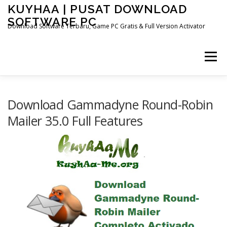
Skip
KUYHAA | PUSAT DOWNLOAD
to
SOFTWARE PC
content
Download Software Terbaru, Game PC Gratis & Full Version Activator
Menu
HOME
CATEGORIES
ABOUT US
Download Gammadyne Round-Robin
Mailer 35.0 Full Features
OTHER PAGES