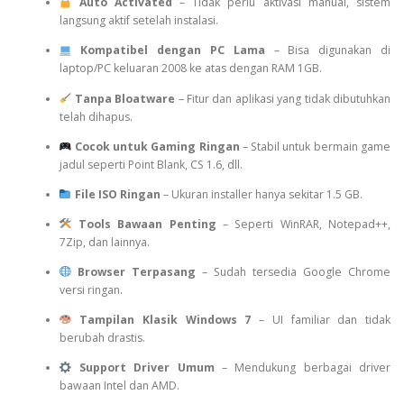
Auto Activated
– Tidak perlu aktivasi manual, sistem
langsung aktif setelah instalasi.
Kompatibel dengan PC Lama
– Bisa digunakan di
laptop/PC keluaran 2008 ke atas dengan RAM 1GB.
Tanpa Bloatware
– Fitur dan aplikasi yang tidak dibutuhkan
telah dihapus.
Cocok untuk Gaming Ringan
– Stabil untuk bermain game
jadul seperti Point Blank, CS 1.6, dll.
File ISO Ringan
– Ukuran installer hanya sekitar 1.5 GB.
Tools Bawaan Penting
– Seperti WinRAR, Notepad++,
7Zip, dan lainnya.
Browser Terpasang
– Sudah tersedia Google Chrome
versi ringan.
Tampilan Klasik Windows 7
– UI familiar dan tidak
berubah drastis.
Support Driver Umum
– Mendukung berbagai driver
bawaan Intel dan AMD.