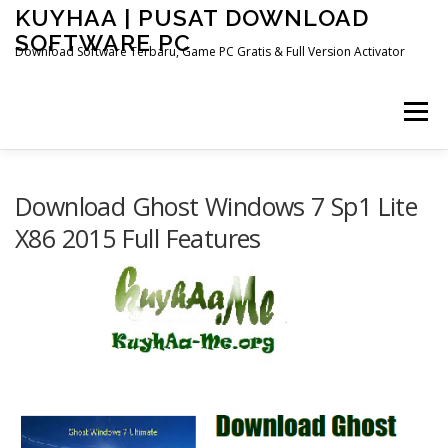
Skip
KUYHAA | PUSAT DOWNLOAD
to
SOFTWARE PC
content
Download Software Terbaru, Game PC Gratis & Full Version Activator
Menu
HOME
CATEGORIES
ABOUT US
Download Ghost Windows 7 Sp1 Lite
X86 2015 Full Features
OTHER PAGES