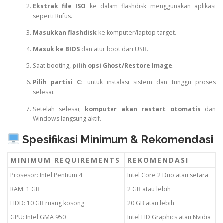
Ekstrak file ISO
ke dalam flashdisk menggunakan aplikasi
seperti Rufus.
Masukkan flashdisk
ke komputer/laptop target.
Masuk ke BIOS
dan atur boot dari USB.
Saat booting,
pilih opsi Ghost/Restore Image
.
Pilih partisi C:
untuk instalasi sistem dan tunggu proses
selesai.
Setelah selesai,
komputer akan restart otomatis
dan
Windows langsung aktif.
Spesifikasi Minimum & Rekomendasi
MINIMUM REQUIREMENTS
REKOMENDASI
Prosesor: Intel Pentium 4
Intel Core 2 Duo atau setara
RAM: 1 GB
2 GB atau lebih
HDD: 10 GB ruang kosong
20 GB atau lebih
GPU: Intel GMA 950
Intel HD Graphics atau Nvidia