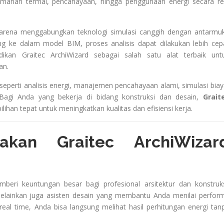
manan termal, pencahayaan, hingga penggunaan energi secara re
a karena menggabungkan teknologi simulasi canggih dengan antarmu
g ke dalam model BIM, proses analisis dapat dilakukan lebih cep
dikan Graitec ArchiWizard sebagai salah satu alat terbaik unt
an.
seperti analisis energi, manajemen pencahayaan alami, simulasi biay
. Bagi Anda yang bekerja di bidang konstruksi dan desain,
Grait
ilihan tepat untuk meningkatkan kualitas dan efisiensi kerja.
kan Graitec ArchiWizar
eri keuntungan besar bagi profesional arsitektur dan konstruks
 melainkan juga asisten desain yang membantu Anda menilai perfor
eal time, Anda bisa langsung melihat hasil perhitungan energi tan