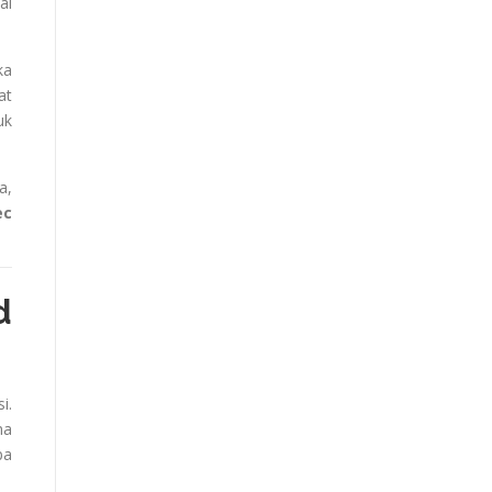
al
ka
at
uk
a,
ec
d
i.
ma
pa