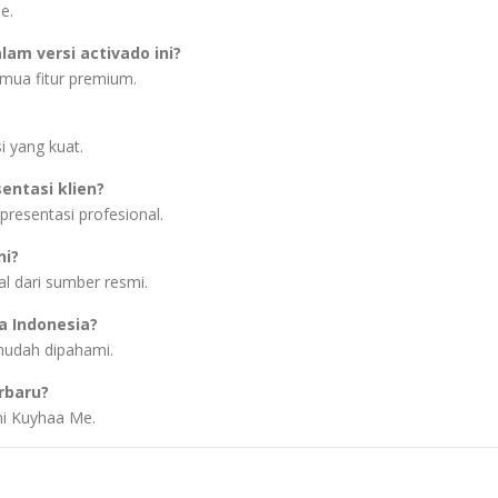
e.
am versi activado ini?
mua fitur premium.
?
 yang kuat.
entasi klien?
presentasi profesional.
ni?
l dari sumber resmi.
a Indonesia?
mudah dipahami.
rbaru?
mi Kuyhaa Me.