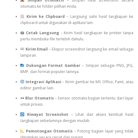
Simpan Otomatis
– Simpan hasil screenshot secara
otomatis ke folder pilihan Anda.
Kirim ke Clipboard
– Langsung salin hasil tangkapan ke
clipboard untuk digunakan di aplikasi lain.
🖨
Cetak Langsung
– Kirim hasil tangkapan ke printer tanpa
perlu membuka file terlebih dahulu.
Kirim Email
– Ekspor screenshot langsung ke email sebagai
lampiran.
Dukungan Format Gambar
– Simpan sebagai PNG, JPG,
BMP, dan format populer lainnya.
Integrasi Aplikasi
– Kirim gambar ke MS Office, Paint, atau
editor gambar lain.
🕶
Blur Otomatis
– Sensor otomatis bagian tertentu dari layar
untuk privasi.
Riwayat Screenshot
– Lihat dan akses kembali hasil
tangkapan sebelumnya dengan mudah.
Pemotongan Otomatis
– Potong bagian layar yang tidak
diinginkan secara cepat dan presisi.