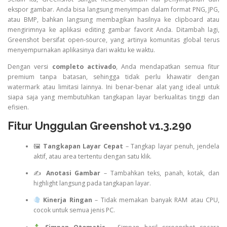
ekspor gambar. Anda bisa langsung menyimpan dalam format PNG, JPG,
atau BMP, bahkan langsung membagikan hasilnya ke clipboard atau
mengirimnya ke aplikasi editing gambar favorit Anda. Ditambah lagi,
Greenshot bersifat open-source, yang artinya komunitas global terus
menyempurnakan aplikasinya dari waktu ke waktu.
Dengan versi
completo activado
, Anda mendapatkan semua fitur
premium tanpa batasan, sehingga tidak perlu khawatir dengan
watermark atau limitasi lainnya. Ini benar-benar alat yang ideal untuk
siapa saja yang membutuhkan tangkapan layar berkualitas tinggi dan
efisien.
Fitur Unggulan Greenshot v1.3.290
🖼
Tangkapan Layar Cepat
– Tangkap layar penuh, jendela
aktif, atau area tertentu dengan satu klik.
✍️
Anotasi Gambar
– Tambahkan teks, panah, kotak, dan
highlight langsung pada tangkapan layar.
Kinerja Ringan
– Tidak memakan banyak RAM atau CPU,
cocok untuk semua jenis PC.