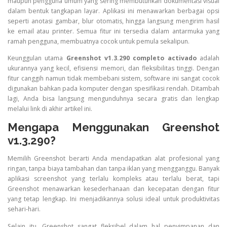
maupun pengguna umum yang sering membutuhkan dokumentasi visual
dalam bentuk tangkapan layar. Aplikasi ini menawarkan berbagai opsi
seperti anotasi gambar, blur otomatis, hingga langsung mengirim hasil
ke email atau printer. Semua fitur ini tersedia dalam antarmuka yang
ramah pengguna, membuatnya cocok untuk pemula sekalipun.
Keunggulan utama
Greenshot v1.3.290 completo activado
adalah
ukurannya yang kecil, efisiensi memori, dan fleksibilitas tinggi. Dengan
fitur canggih namun tidak membebani sistem, software ini sangat cocok
digunakan bahkan pada komputer dengan spesifikasi rendah. Ditambah
lagi, Anda bisa langsung mengunduhnya secara gratis dan lengkap
melalui link di akhir artikel ini.
Mengapa Menggunakan Greenshot
v1.3.290?
Memilih Greenshot berarti Anda mendapatkan alat profesional yang
ringan, tanpa biaya tambahan dan tanpa iklan yang mengganggu. Banyak
aplikasi screenshot yang terlalu kompleks atau terlalu berat, tapi
Greenshot menawarkan kesederhanaan dan kecepatan dengan fitur
yang tetap lengkap. Ini menjadikannya solusi ideal untuk produktivitas
sehari-hari.
Selain itu, Greenshot sangat fleksibel dalam hal penyimpanan dan