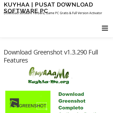
Skip
KUYHAA | PUSAT DOWNLOAD
to
SOFTWARE PC
content
Download Software Terbaru, Game PC Gratis & Full Version Activator
Menu
HOME
CATEGORIES
ABOUT US
Download Greenshot v1.3.290 Full
Features
OTHER PAGES