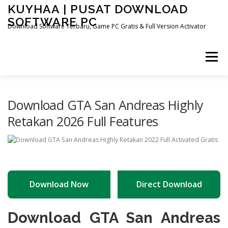
Skip
KUYHAA | PUSAT DOWNLOAD
to
SOFTWARE PC
content
Download Software Terbaru, Game PC Gratis & Full Version Activator
Menu
HOME
CATEGORIES
ABOUT US
Download GTA San Andreas Highly
Retakan 2026 Full Features
OTHER PAGES
Download Now
Direct Download
Download GTA San Andreas