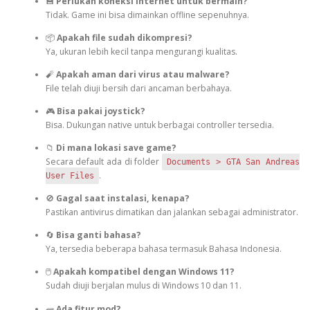
💾
Perlukah koneksi internet untuk bermain?
Tidak. Game ini bisa dimainkan offline sepenuhnya.
📦
Apakah file sudah dikompresi?
Ya, ukuran lebih kecil tanpa mengurangi kualitas.
🧨
Apakah aman dari virus atau malware?
File telah diuji bersih dari ancaman berbahaya.
🎮
Bisa pakai joystick?
Bisa. Dukungan native untuk berbagai controller tersedia.
📁
Di mana lokasi save game?
Secara default ada di folder
Documents > GTA San Andreas
.
User Files
🚫
Gagal saat instalasi, kenapa?
Pastikan antivirus dimatikan dan jalankan sebagai administrator.
🔄
Bisa ganti bahasa?
Ya, tersedia beberapa bahasa termasuk Bahasa Indonesia.
🖱️
Apakah kompatibel dengan Windows 11?
Sudah diuji berjalan mulus di Windows 10 dan 11.
🧱
Ada fitur mod?