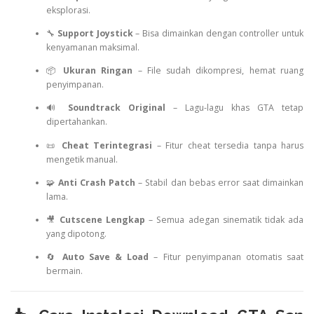
eksplorasi.
🔧
Support Joystick
– Bisa dimainkan dengan controller untuk
kenyamanan maksimal.
📦
Ukuran Ringan
– File sudah dikompresi, hemat ruang
penyimpanan.
🔊
Soundtrack Original
– Lagu-lagu khas GTA tetap
dipertahankan.
📜
Cheat Terintegrasi
– Fitur cheat tersedia tanpa harus
mengetik manual.
🧩
Anti Crash Patch
– Stabil dan bebas error saat dimainkan
lama.
🎥
Cutscene Lengkap
– Semua adegan sinematik tidak ada
yang dipotong.
🔄
Auto Save & Load
– Fitur penyimpanan otomatis saat
bermain.