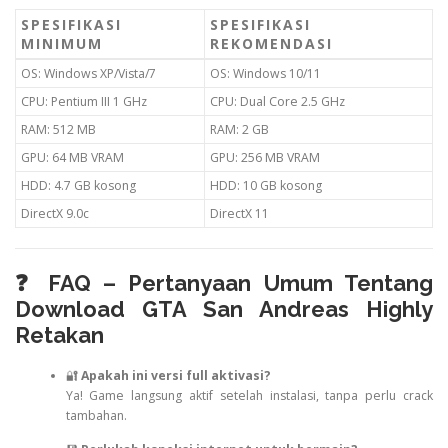
SPESIFIKASI
SPESIFIKASI
MINIMUM
REKOMENDASI
OS: Windows XP/Vista/7
OS: Windows 10/11
CPU: Pentium III 1 GHz
CPU: Dual Core 2.5 GHz
RAM: 512 MB
RAM: 2 GB
GPU: 64 MB VRAM
GPU: 256 MB VRAM
HDD: 4.7 GB kosong
HDD: 10 GB kosong
DirectX 9.0c
DirectX 11
❓ FAQ – Pertanyaan Umum Tentang
Download GTA San Andreas Highly
Retakan
🔐
Apakah ini versi full aktivasi?
Ya! Game langsung aktif setelah instalasi, tanpa perlu crack
tambahan.