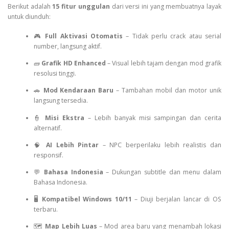
Berikut adalah
15 fitur unggulan
dari versi ini yang membuatnya layak
untuk diunduh:
🎮
Full Aktivasi Otomatis
– Tidak perlu crack atau serial
number, langsung aktif.
🧱
Grafik HD Enhanced
– Visual lebih tajam dengan mod grafik
resolusi tinggi.
🚗
Mod Kendaraan Baru
– Tambahan mobil dan motor unik
langsung tersedia.
👮
Misi Ekstra
– Lebih banyak misi sampingan dan cerita
alternatif.
🧠
AI Lebih Pintar
– NPC berperilaku lebih realistis dan
responsif.
💬
Bahasa Indonesia
– Dukungan subtitle dan menu dalam
Bahasa Indonesia.
🖥️
Kompatibel Windows 10/11
– Diuji berjalan lancar di OS
terbaru.
🗺️
Map Lebih Luas
– Mod area baru yang menambah lokasi