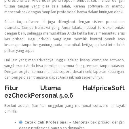
profesionalitas. Anda tidak perlu repot membuat cek manual dengan
tulisan tangan yang bisa saja salah, karena software ini mampu
mencetak cek dengan tampilan profesional hanya dalam hitungan detik.
Selain itu, software ini juga dilengkapi dengan sistem pencatatan
otomatis. Semua transaksi yang Anda lakukan dapat terdokumentasi
dengan baik, sehingga memudahkan Anda ketika harus memantau arus
kas pribadi. Bagi individu yang ingin memiliki kontrol penuh atas
keuangan tanpa bergantung pada jasa pihak ketiga, aplikasi ini adalah
pilihan yang tepat.
Hal lain yang menjadikannya unggul adalah lisensi completo activado,
yang berarti Anda bisa menikmati semua fitur premium tanpa batasan.
Dengan begitu, semua manfaat seperti desain cek, laporan keuangan,
dan pengelolaan transaksi dapat Anda nikmati sepenuhnya.
Fitur Utama HalfpriceSoft
ezCheckPersonal 5.0.6
Berikut adalah fitur-fitur unggulan yang membuat software ini layak
dimiliki:
Cetak Cek Profesional
– Mencetak cek pribadi dengan
desain profesional yang siap digunakan.