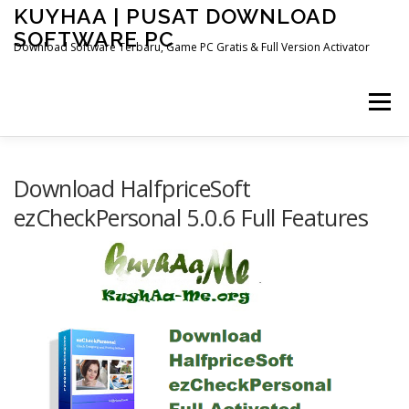
Skip
KUYHAA | PUSAT DOWNLOAD
to
SOFTWARE PC
content
Download Software Terbaru, Game PC Gratis & Full Version Activator
Menu
HOME
CATEGORIES
ABOUT US
Download HalfpriceSoft
ezCheckPersonal 5.0.6 Full Features
OTHER PAGES