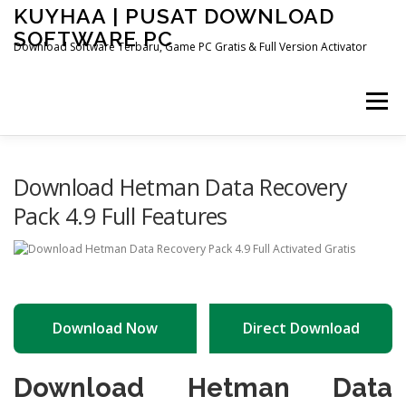
Skip
KUYHAA | PUSAT DOWNLOAD
to
SOFTWARE PC
content
Download Software Terbaru, Game PC Gratis & Full Version Activator
Menu
HOME
CATEGORIES
ABOUT US
Download Hetman Data Recovery
Pack 4.9 Full Features
OTHER PAGES
Download Now
Direct Download
Download Hetman Data