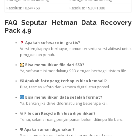
Resolusi: 1024×768
Resolusi: 1920×1080
FAQ Seputar Hetman Data Recovery
Pack 4.9
Apakah software ini gratis?
Versi lengkapnya berbayar, namun tersedia versi aktivasi untuk
penggunaan penuh.
Bisa memulihkan file dari SSD?
Ya, software ini mendukung SSD dengan berbagai sistem file.
🖼
Apakah foto yang terhapus bisa kembali?
Bisa, termasuk foto dari kamera digital atau ponsel.
Bisa memulihkan data setelah format?
Ya, bahkan jika drive diformat ulang beberapa kali.
🗑
File dari Recycle Bin bisa dipulihkan?
Tentu, selama ruang penyimpanan belum ditimpa file baru.
🛡
Apakah aman digunakan?
Sangat aman karena bekerja dalam mode read-only.