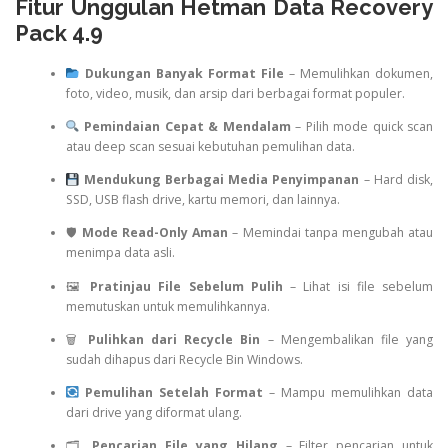
Fitur Unggulan Hetman Data Recovery
Pack 4.9
Dukungan Banyak Format File
– Memulihkan dokumen,
foto, video, musik, dan arsip dari berbagai format populer.
Pemindaian Cepat & Mendalam
– Pilih mode quick scan
atau deep scan sesuai kebutuhan pemulihan data.
Mendukung Berbagai Media Penyimpanan
– Hard disk,
SSD, USB flash drive, kartu memori, dan lainnya.
🛡
Mode Read-Only Aman
– Memindai tanpa mengubah atau
menimpa data asli.
🖼
Pratinjau File Sebelum Pulih
– Lihat isi file sebelum
memutuskan untuk memulihkannya.
🗑
Pulihkan dari Recycle Bin
– Mengembalikan file yang
sudah dihapus dari Recycle Bin Windows.
Pemulihan Setelah Format
– Mampu memulihkan data
dari drive yang diformat ulang.
🗂
Pencarian File yang Hilang
– Filter pencarian untuk