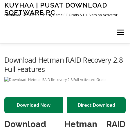
Skip
KUYHAA | PUSAT DOWNLOAD
to
SOFTWARE PC
content
Download Software Terbaru, Game PC Gratis & Full Version Activator
Menu
HOME
CATEGORIES
ABOUT US
Download Hetman RAID Recovery 2.8
Full Features
OTHER PAGES
Download Now
Direct Download
Download Hetman RAID