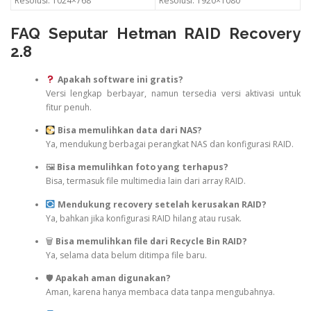
Resolusi: 1024×768
Resolusi: 1920×1080
FAQ Seputar Hetman RAID Recovery
2.8
Apakah software ini gratis?
Versi lengkap berbayar, namun tersedia versi aktivasi untuk
fitur penuh.
Bisa memulihkan data dari NAS?
Ya, mendukung berbagai perangkat NAS dan konfigurasi RAID.
🖼
Bisa memulihkan foto yang terhapus?
Bisa, termasuk file multimedia lain dari array RAID.
Mendukung recovery setelah kerusakan RAID?
Ya, bahkan jika konfigurasi RAID hilang atau rusak.
🗑
Bisa memulihkan file dari Recycle Bin RAID?
Ya, selama data belum ditimpa file baru.
🛡
Apakah aman digunakan?
Aman, karena hanya membaca data tanpa mengubahnya.