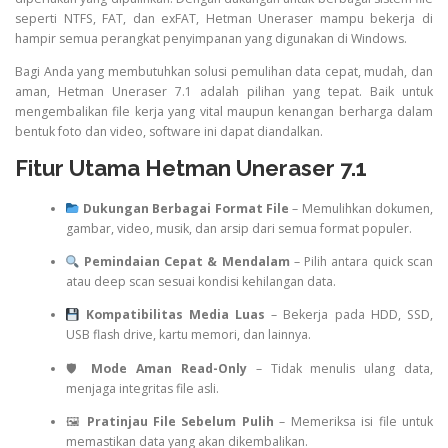
seperti NTFS, FAT, dan exFAT, Hetman Uneraser mampu bekerja di
hampir semua perangkat penyimpanan yang digunakan di Windows.
Bagi Anda yang membutuhkan solusi pemulihan data cepat, mudah, dan
aman, Hetman Uneraser 7.1 adalah pilihan yang tepat. Baik untuk
mengembalikan file kerja yang vital maupun kenangan berharga dalam
bentuk foto dan video, software ini dapat diandalkan.
Fitur Utama Hetman Uneraser 7.1
Dukungan Berbagai Format File
– Memulihkan dokumen,
gambar, video, musik, dan arsip dari semua format populer.
Pemindaian Cepat & Mendalam
– Pilih antara quick scan
atau deep scan sesuai kondisi kehilangan data.
Kompatibilitas Media Luas
– Bekerja pada HDD, SSD,
USB flash drive, kartu memori, dan lainnya.
🛡
Mode Aman Read-Only
– Tidak menulis ulang data,
menjaga integritas file asli.
🖼
Pratinjau File Sebelum Pulih
– Memeriksa isi file untuk
memastikan data yang akan dikembalikan.