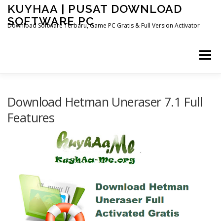
Skip
KUYHAA | PUSAT DOWNLOAD
to
SOFTWARE PC
content
Download Software Terbaru, Game PC Gratis & Full Version Activator
Menu
HOME
CATEGORIES
ABOUT US
Download Hetman Uneraser 7.1 Full
Features
OTHER PAGES