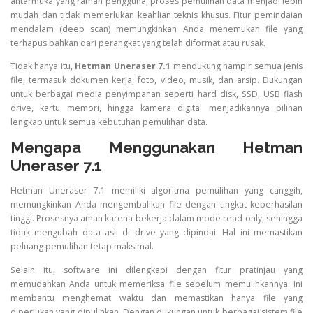
antarmuka yang ramah pengguna, proses pemulihan data menjadi lebih
mudah dan tidak memerlukan keahlian teknis khusus. Fitur pemindaian
mendalam (deep scan) memungkinkan Anda menemukan file yang
terhapus bahkan dari perangkat yang telah diformat atau rusak.
Tidak hanya itu,
Hetman Uneraser 7.1
mendukung hampir semua jenis
file, termasuk dokumen kerja, foto, video, musik, dan arsip. Dukungan
untuk berbagai media penyimpanan seperti hard disk, SSD, USB flash
drive, kartu memori, hingga kamera digital menjadikannya pilihan
lengkap untuk semua kebutuhan pemulihan data.
Mengapa Menggunakan Hetman
Uneraser 7.1
Hetman Uneraser 7.1 memiliki algoritma pemulihan yang canggih,
memungkinkan Anda mengembalikan file dengan tingkat keberhasilan
tinggi. Prosesnya aman karena bekerja dalam mode read-only, sehingga
tidak mengubah data asli di drive yang dipindai. Hal ini memastikan
peluang pemulihan tetap maksimal.
Selain itu, software ini dilengkapi dengan fitur pratinjau yang
memudahkan Anda untuk memeriksa file sebelum memulihkannya. Ini
membantu menghemat waktu dan memastikan hanya file yang
diperlukan yang dipulihkan. Dengan dukungan untuk berbagai sistem file