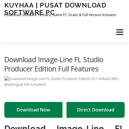
Skip
KUYHAA | PUSAT DOWNLOAD
to
SOFTWARE PC
content
Download Software Terbaru, Game PC Gratis & Full Version Activator
Menu
HOME
CATEGORIES
ABOUT US
Download Image-Line FL Studio
Producer Edition Full Features
OTHER PAGES
Download Now
Direct Download
Download Image-Line FL