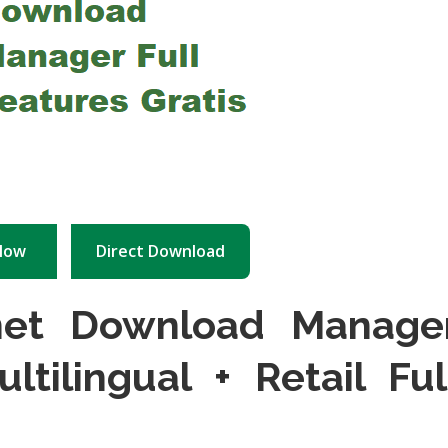
Now
Direct Download
net Download Manage
ltilingual + Retail Ful