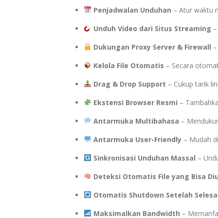
Penjadwalan Unduhan
– Atur waktu m
Unduh Video dari Situs Streaming
– 
Dukungan Proxy Server & Firewall
– 
Kelola File Otomatis
– Secara otomati
Drag & Drop Support
– Cukup tarik l
Ekstensi Browser Resmi
– Tambahkan
Antarmuka Multibahasa
– Mendukung
Antarmuka User-Friendly
– Mudah di
Sinkronisasi Unduhan Massal
– Undu
Deteksi Otomatis File yang Bisa D
Otomatis Shutdown Setelah Selesa
Maksimalkan Bandwidth
– Memanfaa