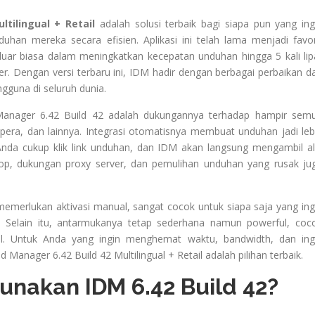
tilingual + Retail
adalah solusi terbaik bagi siapa pun yang ing
an mereka secara efisien. Aplikasi ini telah lama menjadi favor
r biasa dalam meningkatkan kecepatan unduhan hingga 5 kali lip
r. Dengan versi terbaru ini, IDM hadir dengan berbagai perbaikan d
guna di seluruh dunia.
 Manager 6.42 Build 42 adalah dukungannya terhadap hampir sem
pera, dan lainnya. Integrasi otomatisnya membuat unduhan jadi leb
 Anda cukup klik link unduhan, dan IDM akan langsung mengambil al
op, dukungan proxy server, dan pemulihan unduhan yang rusak ju
k memerlukan aktivasi manual, sangat cocok untuk siapa saja yang ing
 Selain itu, antarmukanya tetap sederhana namun powerful, coc
l. Untuk Anda yang ingin menghemat waktu, bandwidth, dan ing
anager 6.42 Build 42 Multilingual + Retail adalah pilihan terbaik.
nakan IDM 6.42 Build 42?