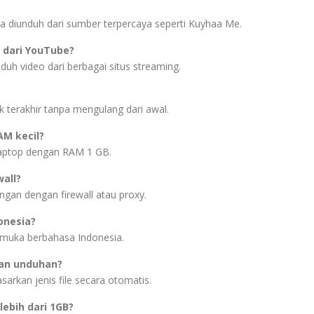
ama diunduh dari sumber terpercaya seperti Kuyhaa Me.
dari YouTube?
h video dari berbagai situs streaming.
k terakhir tanpa mengulang dari awal.
AM kecil?
 laptop dengan RAM 1 GB.
all?
gan dengan firewall atau proxy.
onesia?
rmuka berbahasa Indonesia.
uan unduhan?
arkan jenis file secara otomatis.
ebih dari 1GB?