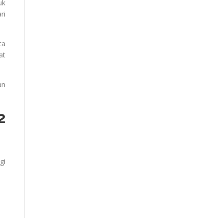
uk
ri
ta
at
an
2
gi