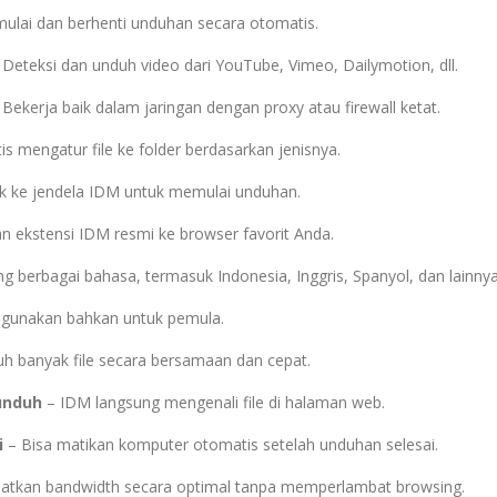
ulai dan berhenti unduhan secara otomatis.
Deteksi dan unduh video dari YouTube, Vimeo, Dailymotion, dll.
Bekerja baik dalam jaringan dengan proxy atau firewall ketat.
s mengatur file ke folder berdasarkan jenisnya.
ink ke jendela IDM untuk memulai unduhan.
 ekstensi IDM resmi ke browser favorit Anda.
 berbagai bahasa, termasuk Indonesia, Inggris, Spanyol, dan lainnya
gunakan bahkan untuk pemula.
h banyak file secara bersamaan dan cepat.
iunduh
– IDM langsung mengenali file di halaman web.
i
– Bisa matikan komputer otomatis setelah unduhan selesai.
tkan bandwidth secara optimal tanpa memperlambat browsing.