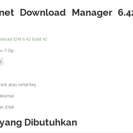
rnet Download Manager 6.4
nload IDM 6.42 Build 42
u 7-Zip.
.
e
rack atau serial key.
ksimal.
an IDM!
 yang Dibutuhkan