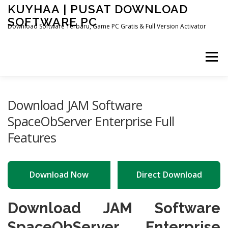
Skip
KUYHAA | PUSAT DOWNLOAD
to
SOFTWARE PC
content
Download Software Terbaru, Game PC Gratis & Full Version Activator
Menu
HOME
CATEGORIES
ABOUT US
Download JAM Software
SpaceObServer Enterprise Full
Features
OTHER PAGES
Download Now
Direct Download
Download JAM Software
SpaceObServer Enterprise