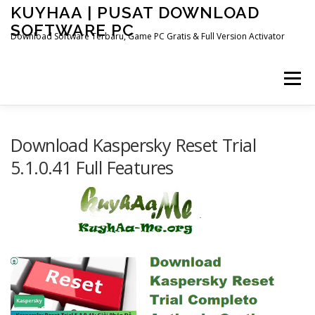
Skip
KUYHAA | PUSAT DOWNLOAD
to
SOFTWARE PC
content
Download Software Terbaru, Game PC Gratis & Full Version Activator
Menu
HOME
CATEGORIES
ABOUT US
Download Kaspersky Reset Trial
5.1.0.41 Full Features
OTHER PAGES