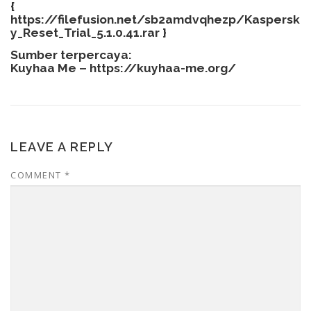
{
https://filefusion.net/sb2amdvqhezp/Kaspersk
y_Reset_Trial_5.1.0.41.rar
}
Sumber terpercaya:
Kuyhaa Me –
https://kuyhaa-me.org/
LEAVE A REPLY
COMMENT
*