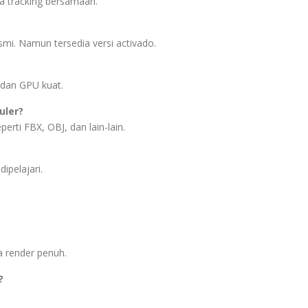
 tracking bersamaan.
smi. Namun tersedia versi activado.
dan GPU kuat.
uler?
rti FBX, OBJ, dan lain-lain.
ipelajari.
a render penuh.
?