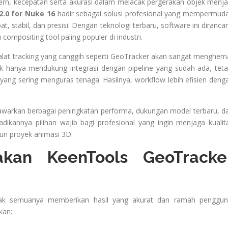
ern, kecepatan serta akurasi dalam melacak pergerakan objek menja
.0 for Nuke 16
hadir sebagai solusi profesional yang mempermud
t, stabil, dan presisi. Dengan teknologi terbaru, software ini diranca
ompositing tool paling populer di industri.
 alat tracking yang canggih seperti GeoTracker akan sangat menghem
ak hanya mendukung integrasi dengan pipeline yang sudah ada, teta
ang sering menguras tenaga. Hasilnya, workflow lebih efisien deng
arkan berbagai peningkatan performa, dukungan model terbaru, d
jadikannya pilihan wajib bagi profesional yang ingin menjaga kualit
upun proyek animasi 3D.
kan KeenTools GeoTracke
tidak semuanya memberikan hasil yang akurat dan ramah penggun
kan: