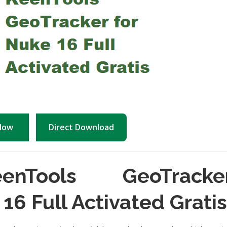
Now
Direct Download
nTools GeoTracke
 16 Full Activated Grati