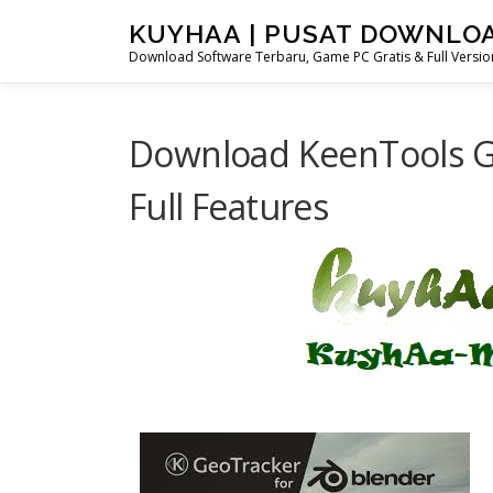
Skip
KUYHAA | PUSAT DOWNLO
to
Download Software Terbaru, Game PC Gratis & Full Version
content
Download KeenTools Ge
Full Features