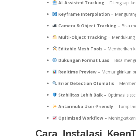
AI-Assisted Tracking
– Dilengkapi k
Keyframe Interpolation
– Mengurang
Camera & Object Tracking
– Bisa me
Multi-Object Tracking
– Mendukung t
Editable Mesh Tools
– Memberikan kon
Dukungan Format Luas
– Bisa mengi
Realtime Preview
– Memungkinkan prev
Error Detection Otomatis
– Memberi p
Stabilitas Lebih Baik
– Optimasi sist
Antarmuka User-Friendly
– Tampilan 
Optimized Workflow
– Meningkatkan ef
Cara Instalasi KeenT