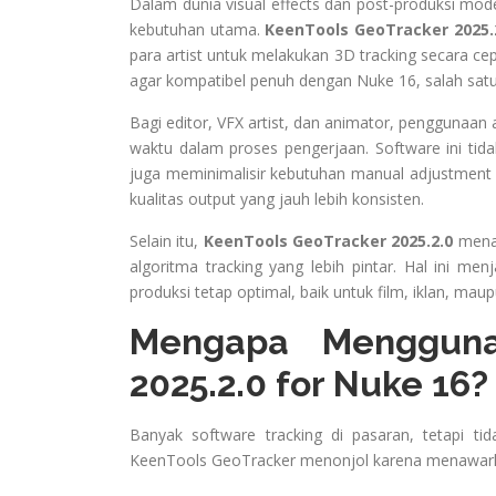
Dalam dunia visual effects dan post-produksi mod
kebutuhan utama.
KeenTools GeoTracker 2025.2
para artist untuk melakukan 3D tracking secara cepa
agar kompatibel penuh dengan Nuke 16, salah satu c
Bagi editor, VFX artist, dan animator, penggunaan
waktu dalam proses pengerjaan. Software ini tid
juga meminimalisir kebutuhan manual adjustment y
kualitas output yang jauh lebih konsisten.
Selain itu,
KeenTools GeoTracker 2025.2.0
menaw
algoritma tracking yang lebih pintar. Hal ini men
produksi tetap optimal, baik untuk film, iklan, ma
Mengapa Mengguna
2025.2.0 for Nuke 16?
Banyak software tracking di pasaran, tetapi 
KeenTools GeoTracker menonjol karena menawar