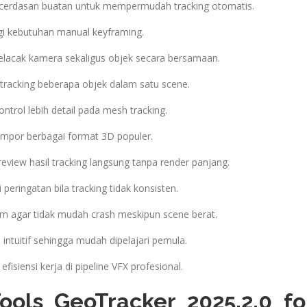
ecerdasan buatan untuk mempermudah tracking otomatis.
i kebutuhan manual keyframing.
lacak kamera sekaligus objek secara bersamaan.
racking beberapa objek dalam satu scene.
trol lebih detail pada mesh tracking.
mpor berbagai format 3D populer.
iew hasil tracking langsung tanpa render panjang.
eringatan bila tracking tidak konsisten.
em agar tidak mudah crash meskipun scene berat.
intuitif sehingga mudah dipelajari pemula.
isiensi kerja di pipeline VFX profesional.
ools GeoTracker 2025.2.0 fo