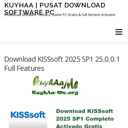
Skip
KUYHAA | PUSAT DOWNLOAD
to
SOFTWARE PC
content
Download Software Terbaru, Game PC Gratis & Full Version Activator
Menu
HOME
CATEGORIES
ABOUT US
Download KISSsoft 2025 SP1 25.0.0.1
Full Features
OTHER PAGES