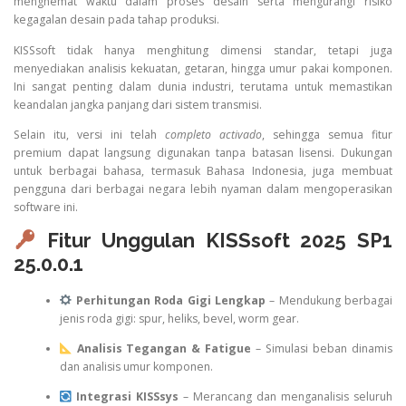
menghemat waktu dalam proses desain serta mengurangi risiko
kegagalan desain pada tahap produksi.
KISSsoft tidak hanya menghitung dimensi standar, tetapi juga
menyediakan analisis kekuatan, getaran, hingga umur pakai komponen.
Ini sangat penting dalam dunia industri, terutama untuk memastikan
keandalan jangka panjang dari sistem transmisi.
Selain itu, versi ini telah
completo activado
, sehingga semua fitur
premium dapat langsung digunakan tanpa batasan lisensi. Dukungan
untuk berbagai bahasa, termasuk Bahasa Indonesia, juga membuat
pengguna dari berbagai negara lebih nyaman dalam mengoperasikan
software ini.
Fitur Unggulan KISSsoft 2025 SP1
25.0.0.1
Perhitungan Roda Gigi Lengkap
– Mendukung berbagai
jenis roda gigi: spur, heliks, bevel, worm gear.
Analisis Tegangan & Fatigue
– Simulasi beban dinamis
dan analisis umur komponen.
Integrasi KISSsys
– Merancang dan menganalisis seluruh