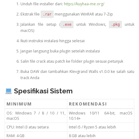
Unduh file installer dari:
https://kuyhaa-me.org/
Ekstrak file
menggunakan WinRAR atau 7‑Zip
.rar
Jalankan file setup (
untuk Windows,
untuk
.exe
.pkg
macOS)
Ikuti instruksi instalasi hingga selesai
Jangan langsung buka plugin setelah instalasi
Salin file crack atau patch ke folder plugin sesuai petunjuk
Buka DAW dan tambahkan Klevgrand Walls v1.0.0 ke salah satu
track Anda
Spesifikasi Sistem
MINIMUM
REKOMENDASI
OS: Windows 7 / 8 / 10 / 11,
Windows 10/11 64-bit, macOS
macOS
10.14+
CPU: Intel i3 atau setara
Intel i5 / Ryzen 5 atau lebih
RAM: 4 GB
8 GB atau lebih