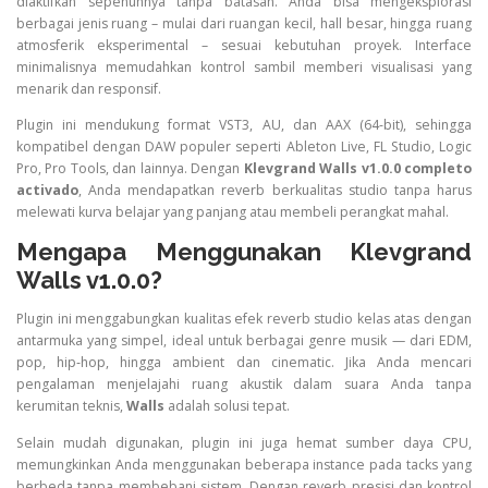
diaktifkan sepenuhnya tanpa batasan. Anda bisa mengeksplorasi
berbagai jenis ruang – mulai dari ruangan kecil, hall besar, hingga ruang
atmosferik eksperimental – sesuai kebutuhan proyek. Interface
minimalisnya memudahkan kontrol sambil memberi visualisasi yang
menarik dan responsif.
Plugin ini mendukung format VST3, AU, dan AAX (64-bit), sehingga
kompatibel dengan DAW populer seperti Ableton Live, FL Studio, Logic
Pro, Pro Tools, dan lainnya. Dengan
Klevgrand Walls v1.0.0 completo
activado
, Anda mendapatkan reverb berkualitas studio tanpa harus
melewati kurva belajar yang panjang atau membeli perangkat mahal.
Mengapa Menggunakan Klevgrand
Walls v1.0.0?
Plugin ini menggabungkan kualitas efek reverb studio kelas atas dengan
antarmuka yang simpel, ideal untuk berbagai genre musik — dari EDM,
pop, hip‑hop, hingga ambient dan cinematic. Jika Anda mencari
pengalaman menjelajahi ruang akustik dalam suara Anda tanpa
kerumitan teknis,
Walls
adalah solusi tepat.
Selain mudah digunakan, plugin ini juga hemat sumber daya CPU,
memungkinkan Anda menggunakan beberapa instance pada tacks yang
berbeda tanpa membebani sistem. Dengan reverb presisi dan kontrol