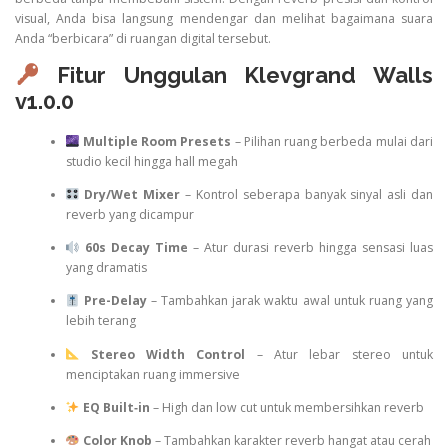
visual, Anda bisa langsung mendengar dan melihat bagaimana suara
Anda “berbicara” di ruangan digital tersebut.
Fitur Unggulan Klevgrand Walls
v1.0.0
Multiple Room Presets
– Pilihan ruang berbeda mulai dari
studio kecil hingga hall megah
Dry/Wet Mixer
– Kontrol seberapa banyak sinyal asli dan
reverb yang dicampur
60s Decay Time
– Atur durasi reverb hingga sensasi luas
yang dramatis
Pre-Delay
– Tambahkan jarak waktu awal untuk ruang yang
lebih terang
Stereo Width Control
– Atur lebar stereo untuk
menciptakan ruang immersive
EQ Built‑in
– High dan low cut untuk membersihkan reverb
Color Knob
– Tambahkan karakter reverb hangat atau cerah