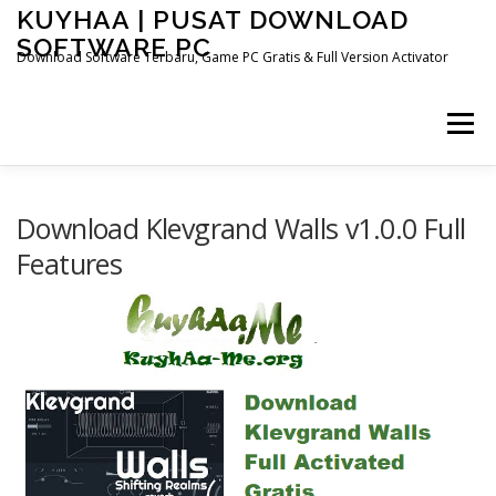
Skip
KUYHAA | PUSAT DOWNLOAD
to
SOFTWARE PC
content
Download Software Terbaru, Game PC Gratis & Full Version Activator
Menu
HOME
CATEGORIES
ABOUT US
Download Klevgrand Walls v1.0.0 Full
Features
OTHER PAGES