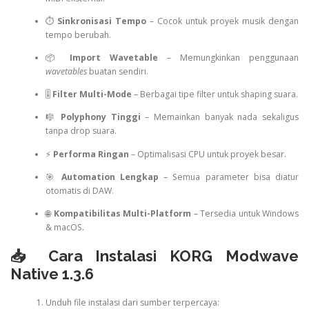
⏱️
Sinkronisasi Tempo
– Cocok untuk proyek musik dengan
tempo berubah.
📦
Import Wavetable
– Memungkinkan penggunaan
wavetables
buatan sendiri.
🎚️
Filter Multi-Mode
– Berbagai tipe filter untuk shaping suara.
🎼
Polyphony Tinggi
– Memainkan banyak nada sekaligus
tanpa drop suara.
⚡
Performa Ringan
– Optimalisasi CPU untuk proyek besar.
🎯
Automation Lengkap
– Semua parameter bisa diatur
otomatis di DAW.
🌐
Kompatibilitas Multi-Platform
– Tersedia untuk Windows
& macOS.
📥 Cara Instalasi KORG Modwave
Native 1.3.6
Unduh file instalasi dari sumber terpercaya: