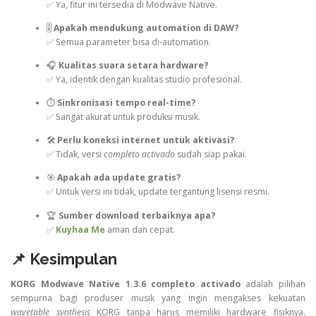
✅ Ya, fitur ini tersedia di Modwave Native.
🎚️
Apakah mendukung automation di DAW?
✅ Semua parameter bisa di-automation.
🎧
Kualitas suara setara hardware?
✅ Ya, identik dengan kualitas studio profesional.
⏱️
Sinkronisasi tempo real-time?
✅ Sangat akurat untuk produksi musik.
🛠️
Perlu koneksi internet untuk aktivasi?
✅ Tidak, versi
completo activado
sudah siap pakai.
🎯
Apakah ada update gratis?
✅ Untuk versi ini tidak, update tergantung lisensi resmi.
🏆
Sumber download terbaiknya apa?
✅
Kuyhaa Me
aman dan cepat.
📌 Kesimpulan
KORG Modwave Native 1.3.6 completo activado
adalah pilihan
sempurna bagi produser musik yang ingin mengakses kekuatan
wavetable synthesis
KORG tanpa harus memiliki hardware fisiknya.