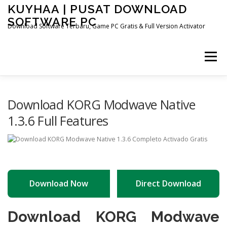
Skip
KUYHAA | PUSAT DOWNLOAD
to
SOFTWARE PC
content
Download Software Terbaru, Game PC Gratis & Full Version Activator
Menu
HOME
CATEGORIES
ABOUT US
Download KORG Modwave Native
1.3.6 Full Features
OTHER PAGES
Download Now
Direct Download
Download KORG Modwave