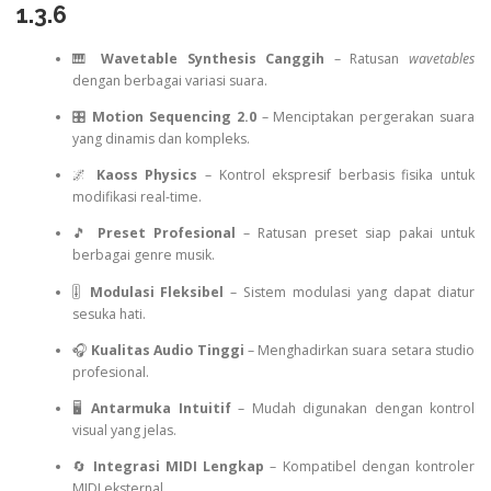
1.3.6
🎹
Wavetable Synthesis Canggih
– Ratusan
wavetables
dengan berbagai variasi suara.
🎛️
Motion Sequencing 2.0
– Menciptakan pergerakan suara
yang dinamis dan kompleks.
🌌
Kaoss Physics
– Kontrol ekspresif berbasis fisika untuk
modifikasi real-time.
🎵
Preset Profesional
– Ratusan preset siap pakai untuk
berbagai genre musik.
🎚️
Modulasi Fleksibel
– Sistem modulasi yang dapat diatur
sesuka hati.
🎧
Kualitas Audio Tinggi
– Menghadirkan suara setara studio
profesional.
🖥️
Antarmuka Intuitif
– Mudah digunakan dengan kontrol
visual yang jelas.
🔄
Integrasi MIDI Lengkap
– Kompatibel dengan kontroler
MIDI eksternal.