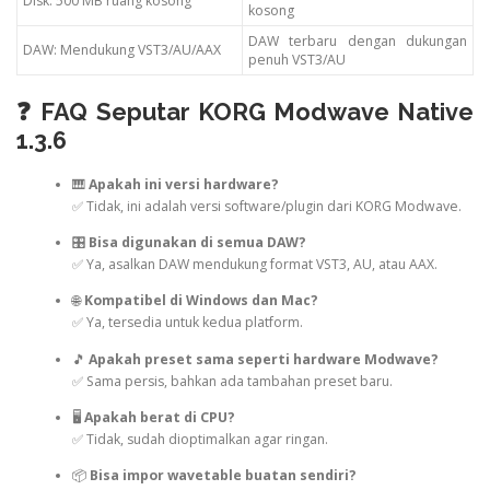
Disk: 500 MB ruang kosong
kosong
DAW terbaru dengan dukungan
DAW: Mendukung VST3/AU/AAX
penuh VST3/AU
❓ FAQ Seputar KORG Modwave Native
1.3.6
🎹
Apakah ini versi hardware?
✅ Tidak, ini adalah versi software/plugin dari KORG Modwave.
🎛️
Bisa digunakan di semua DAW?
✅ Ya, asalkan DAW mendukung format VST3, AU, atau AAX.
🌐
Kompatibel di Windows dan Mac?
✅ Ya, tersedia untuk kedua platform.
🎵
Apakah preset sama seperti hardware Modwave?
✅ Sama persis, bahkan ada tambahan preset baru.
🖥️
Apakah berat di CPU?
✅ Tidak, sudah dioptimalkan agar ringan.
📦
Bisa impor wavetable buatan sendiri?