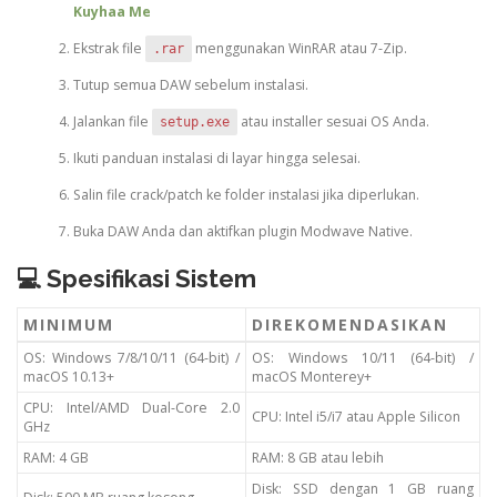
Kuyhaa Me
Ekstrak file
menggunakan WinRAR atau 7-Zip.
.rar
Tutup semua DAW sebelum instalasi.
Jalankan file
atau installer sesuai OS Anda.
setup.exe
Ikuti panduan instalasi di layar hingga selesai.
Salin file crack/patch ke folder instalasi jika diperlukan.
Buka DAW Anda dan aktifkan plugin Modwave Native.
💻 Spesifikasi Sistem
MINIMUM
DIREKOMENDASIKAN
OS: Windows 7/8/10/11 (64-bit) /
OS: Windows 10/11 (64-bit) /
macOS 10.13+
macOS Monterey+
CPU: Intel/AMD Dual-Core 2.0
CPU: Intel i5/i7 atau Apple Silicon
GHz
RAM: 4 GB
RAM: 8 GB atau lebih
Disk: SSD dengan 1 GB ruang