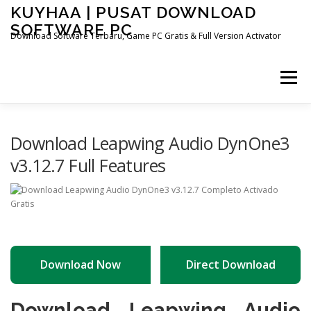
Skip
KUYHAA | PUSAT DOWNLOAD
to
SOFTWARE PC
content
Download Software Terbaru, Game PC Gratis & Full Version Activator
Menu
HOME
CATEGORIES
ABOUT US
Download Leapwing Audio DynOne3
v3.12.7 Full Features
OTHER PAGES
Download Now
Direct Download
Download Leapwing Audio