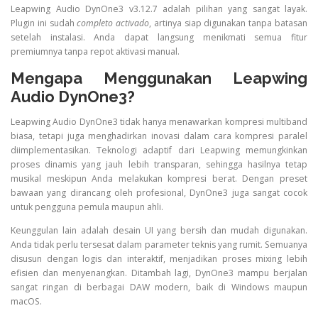
Leapwing Audio DynOne3 v3.12.7 adalah pilihan yang sangat layak.
Plugin ini sudah
completo activado
, artinya siap digunakan tanpa batasan
setelah instalasi. Anda dapat langsung menikmati semua fitur
premiumnya tanpa repot aktivasi manual.
Mengapa Menggunakan Leapwing
Audio DynOne3?
Leapwing Audio DynOne3 tidak hanya menawarkan kompresi multiband
biasa, tetapi juga menghadirkan inovasi dalam cara kompresi paralel
diimplementasikan. Teknologi adaptif dari Leapwing memungkinkan
proses dinamis yang jauh lebih transparan, sehingga hasilnya tetap
musikal meskipun Anda melakukan kompresi berat. Dengan preset
bawaan yang dirancang oleh profesional, DynOne3 juga sangat cocok
untuk pengguna pemula maupun ahli.
Keunggulan lain adalah desain UI yang bersih dan mudah digunakan.
Anda tidak perlu tersesat dalam parameter teknis yang rumit. Semuanya
disusun dengan logis dan interaktif, menjadikan proses mixing lebih
efisien dan menyenangkan. Ditambah lagi, DynOne3 mampu berjalan
sangat ringan di berbagai DAW modern, baik di Windows maupun
macOS.