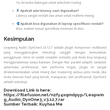
Ya, tersedia dukungan untuk sidechain routing.
Apakah ada latency saat digunakan?
Latency sangat rendah dan aman untuk realtime mixing.
Apakah bisa digunakan di laptop spesifikasi rendah?
Bisa, asalkan sesuai spesifikasi minimum di atas.
Kesimpulan
Leapwing Audio DynOne3 v3.12.7 adalah plugin kompresor multiband
yang menggabungkan teknologi canggih dengan kemudahan
penggunaan. Versi ini sudah
completo activado
, jadi Anda bisa langsung
menggunakannya tanpa batasan. Dengan fitur paralel adaptif, tampilan
antarmuka profesional, dan performa ringan, plugin ini sangat
direkomendasikan untuk mixing dan mastering semua jenis musik. Jika
Anda mencari hasil yang bersih, transparan, dan profesional, DynOne3
adalah solusinya.
Download Link is here:
https://filefusion.net/n2fy4xqmdpyp/Leapwin
g_Audio_DynOne3_v3.12.7.rar
Sumber Terbaik:
Kuyhaa Me