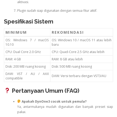
aktivasi.
Plugin sudah siap digunakan dengan semua fitur aktif.
Spesifikasi Sistem
MINIMUM
REKOMENDASI
OS: Windows 7 / macOS
OS: Windows 10 / macOS 11 atau lebih
10.10
baru
CPU: Dual Core 2.0 GHz
CPU: Quad-Core 2.5 GHz atau lebih
RAM: 4 GB
RAM: 8 GB atau lebih
Disk: 200 MB ruang kosong
Disk: 500 MB ruang kosong
DAW: VST / AU / AAX
DAW: Versi terbaru dengan VST3/AU
compatible
Pertanyaan Umum (FAQ)
Apakah DynOne3 cocok untuk pemula?
Ya, antarmukanya mudah digunakan dan banyak preset siap
pakai.