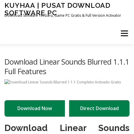
Skip
KUYHAA | PUSAT DOWNLOAD
to
SOFTWARE PC
content
Download Software Terbaru, Game PC Gratis & Full Version Activator
Menu
HOME
CATEGORIES
ABOUT US
Download Linear Sounds Blurred 1.1.1
Full Features
OTHER PAGES
Download Now
Direct Download
Download Linear Sounds