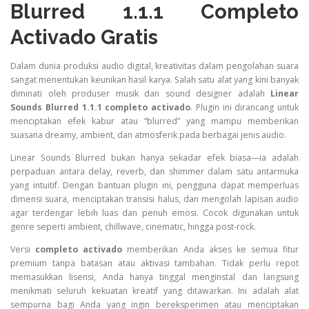
Blurred 1.1.1 Completo
Activado Gratis
Dalam dunia produksi audio digital, kreativitas dalam pengolahan suara
sangat menentukan keunikan hasil karya. Salah satu alat yang kini banyak
diminati oleh produser musik dan sound designer adalah
Linear
Sounds Blurred 1.1.1 completo activado
. Plugin ini dirancang untuk
menciptakan efek kabur atau “blurred” yang mampu memberikan
suasana dreamy, ambient, dan atmosferik pada berbagai jenis audio.
Linear Sounds Blurred bukan hanya sekadar efek biasa—ia adalah
perpaduan antara delay, reverb, dan shimmer dalam satu antarmuka
yang intuitif. Dengan bantuan plugin ini, pengguna dapat memperluas
dimensi suara, menciptakan transisi halus, dan mengolah lapisan audio
agar terdengar lebih luas dan penuh emosi. Cocok digunakan untuk
genre seperti ambient, chillwave, cinematic, hingga post-rock.
Versi
completo activado
memberikan Anda akses ke semua fitur
premium tanpa batasan atau aktivasi tambahan. Tidak perlu repot
memasukkan lisensi, Anda hanya tinggal menginstal dan langsung
menikmati seluruh kekuatan kreatif yang ditawarkan. Ini adalah alat
sempurna bagi Anda yang ingin bereksperimen atau menciptakan