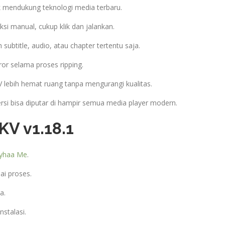
uk mendukung teknologi media terbaru.
si manual, cukup klik dan jalankan.
 subtitle, audio, atau chapter tertentu saja.
or selama proses ripping.
lebih hemat ruang tanpa mengurangi kualitas.
ersi bisa diputar di hampir semua media player modern.
KV v1.18.1
yhaa Me
.
lai proses.
a.
instalasi.