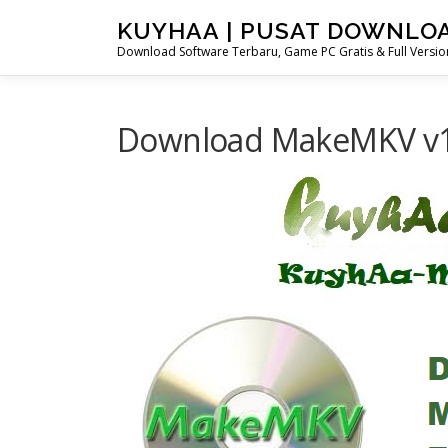
Skip
KUYHAA | PUSAT DOWNLO
to
Download Software Terbaru, Game PC Gratis & Full Version
content
Download MakeMKV v1.1