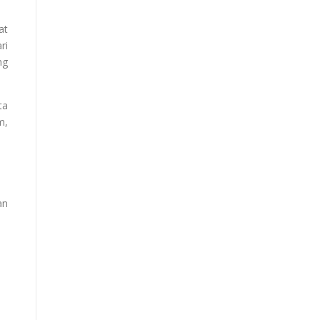
at
ri
ng
ta
m,
an