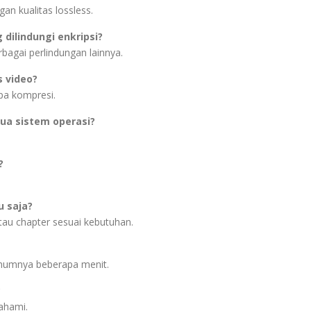
n kualitas lossless.
ilindungi enkripsi?
agai perlindungan lainnya.
s video?
npa kompresi.
a sistem operasi?
?
u saja?
tau chapter sesuai kebutuhan.
umumnya beberapa menit.
?
ahami.