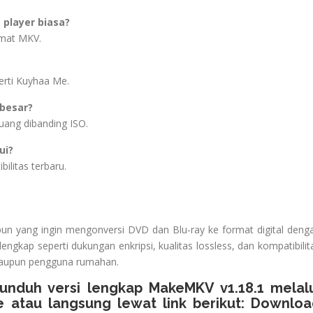
 player biasa?
rmat MKV.
erti Kuyhaa Me.
besar?
ruang dibanding ISO.
ui?
ilitas terbaru.
pun yang ingin mengonversi DVD dan Blu-ray ke format digital deng
lengkap seperti dukungan enkripsi, kualitas lossless, dan kompatibilit
lm maupun pengguna rumahan.
unduh versi lengkap MakeMKV v1.18.1 melal
e
atau langsung lewat link berikut:
Downloa