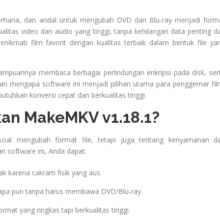
erhana, dan andal untuk mengubah DVD dan Blu-ray menjadi form
litas video dan audio yang tinggi, tanpa kehilangan data penting da
nikmati film favorit dengan kualitas terbaik dalam bentuk file ya
puannya membaca berbagai perlindungan enkripsi pada disk, ser
asan mengapa software ini menjadi pilihan utama para penggemar fil
utuhkan konversi cepat dan berkualitas tinggi.
n MakeMKV v1.18.1?
al mengubah format file, tetapi juga tentang kenyamanan d
software ini, Anda dapat:
ak karena cakram fisik yang aus.
 apa pun tanpa harus membawa DVD/Blu-ray.
t yang ringkas tapi berkualitas tinggi.