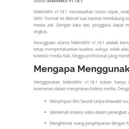
adalah
MakeMKV v1.18.1
.
MakeMKV v1.18.1 menawarkan solusi cepat, sed
MKV. Format ini dikenal luas karena mendukung kua
media asli. Dengan kata lain, pengguna dapat me
ringkas.
Keunggulan utama MakeMKV v1.18.1 adalah kemam
tetap mempertahankan kualitas aslinya. Inilah al
kolektor media fisik, hingga profesional yang memb
Mengapa Menggunaka
Menggunakan MakeMKV v1.18.1 bukan hanya so
keamanan dalam menyimpan koleksi media. Dengan 
Menyimpan film favorit tanpa khawatir rus
Menikmati koleksi video dalam perangkat
Menghemat ruang penyimpanan dengan forma