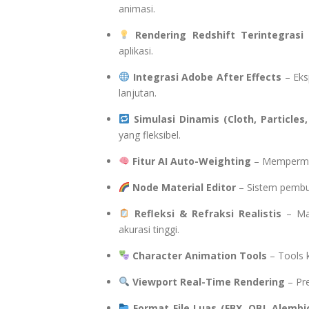
animasi.
Rendering Redshift Terintegrasi
–
aplikasi.
Integrasi Adobe After Effects
– Eks
lanjutan.
Simulasi Dinamis (Cloth, Particles, 
yang fleksibel.
Fitur AI Auto-Weighting
– Mempermud
Node Material Editor
– Sistem pembua
Refleksi & Refraksi Realistis
– Mat
akurasi tinggi.
Character Animation Tools
– Tools k
Viewport Real-Time Rendering
– Pre
Format File Luas (FBX, OBJ, Alembi