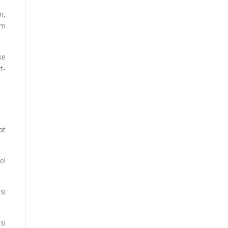
on
,
em
ke
t-
at
el
si
si