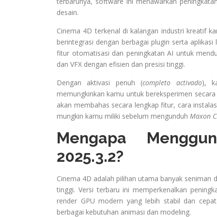
terbarunya, software ini menawarkan peningkata
desain.
Cinema 4D terkenal di kalangan industri kreati
berintegrasi dengan berbagai plugin serta aplikasi
fitur otomatisasi dan peningkatan AI untuk menduk
dan VFX dengan efisien dan presisi tinggi.
Dengan aktivasi penuh (
completo activado
), k
memungkinkan kamu untuk bereksperimen secara mak
akan membahas secara lengkap fitur, cara instala
mungkin kamu miliki sebelum mengunduh
Maxon C
Mengapa Menggu
2025.3.2?
Cinema 4D adalah pilihan utama banyak seniman d
tinggi. Versi terbaru ini memperkenalkan peningk
render GPU modern yang lebih stabil dan cepat
berbagai kebutuhan animasi dan modeling.