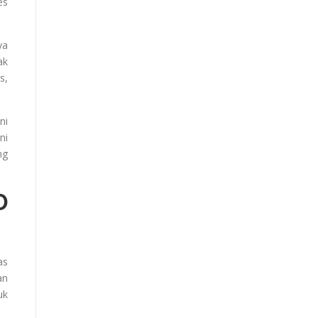
es
ya
ak
s,
ni
ni
ng
D
as
an
uk