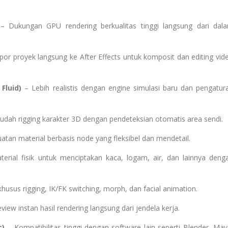
 Dukungan GPU rendering berkualitas tinggi langsung dari dal
por proyek langsung ke After Effects untuk komposit dan editing vid
Fluid)
– Lebih realistis dengan engine simulasi baru dan pengatur
ah rigging karakter 3D dengan pendeteksian otomatis area sendi.
tan material berbasis node yang fleksibel dan mendetail.
erial fisik untuk menciptakan kaca, logam, air, dan lainnya deng
husus rigging, IK/FK switching, morph, dan facial animation.
view instan hasil rendering langsung dari jendela kerja.
c)
– Kompatibilitas tinggi dengan software lain seperti Blender, May