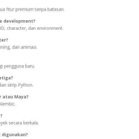
 fitur premium tanpa batasan.
e development?
3D, character, dan environment.
ter?
inning, dan animasi.
gi pengguna baru.
etiga?
an skrip Python.
r atau Maya?
Alembic.
h?
royek secara berkala.
t digunakan?