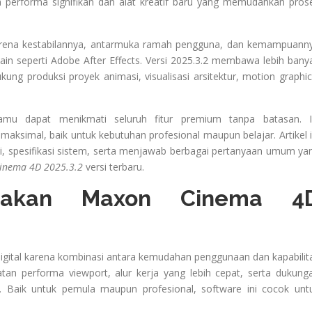
n performa signifikan dan alat kreatif baru yang memudahkan pros
f karena kestabilannya, antarmuka ramah pengguna, dan kemampuann
 lain seperti Adobe After Effects. Versi 2025.3.2 membawa lebih bany
ung produksi proyek animasi, visualisasi arsitektur, motion graphic
amu dapat menikmati seluruh fitur premium tanpa batasan. I
simal, baik untuk kebutuhan profesional maupun belajar. Artikel i
si, spesifikasi sistem, serta menjawab berbagai pertanyaan umum ya
inema 4D 2025.3.2
versi terbaru.
nakan Maxon Cinema 4
igital karena kombinasi antara kemudahan penggunaan dan kapabilit
atan performa viewport, alur kerja yang lebih cepat, serta dukung
. Baik untuk pemula maupun profesional, software ini cocok unt