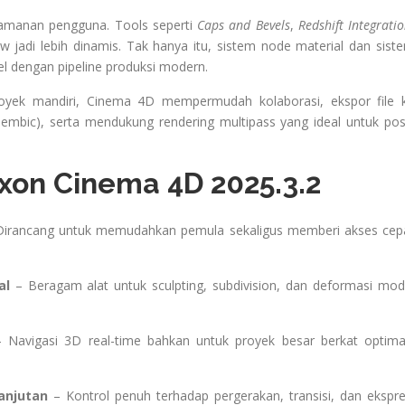
amanan pengguna. Tools seperti
Caps and Bevels
,
Redshift Integrati
w jadi lebih dinamis. Tak hanya itu, sistem node material dan sist
bel dengan pipeline produksi modern.
oyek mandiri, Cinema 4D mempermudah kolaborasi, ekspor file 
Alembic), serta mendukung rendering multipass yang ideal untuk pos
xon Cinema 4D 2025.3.2
irancang untuk memudahkan pemula sekaligus memberi akses cep
al
– Beragam alat untuk sculpting, subdivision, dan deformasi mod
 Navigasi 3D real-time bahkan untuk proyek besar berkat optima
anjutan
– Kontrol penuh terhadap pergerakan, transisi, dan ekspre