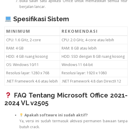
Buka salah satu aplikasi Office untuk memastikan semua fitur
berjalan lancar.
Spesifikasi Sistem
MINIMUM
REKOMENDASI
CPU: 1.6 GHz, 2-core
CPU: 2.0 GHz, 4-core atau lebih
RAM: 4 GB
RAM: 8 GB atau lebih
HDD: 4 GB ruang kosong
HDD: SSD dengan 8 GB ruang kosong
OS: Windows 10/11
Windows 11 64-bit
Resolusi layar: 1280 x 768
Resolusi layar: 1920 x 1080
.NET Framework 4.6 atau lebih
.NET Framework 4.8 dan DirectX 12
FAQ Tentang Microsoft Office 2021-
2024 VL v2505
Apakah software ini sudah aktif?
Ya, versi ini sudah termasuk aktivasi permanen bawaan tanpa
butuh crack.