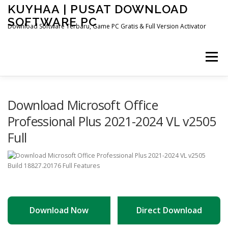
Skip
KUYHAA | PUSAT DOWNLOAD
to
SOFTWARE PC
content
Download Software Terbaru, Game PC Gratis & Full Version Activator
Menu
HOME
CATEGORIES
ABOUT US
Download Microsoft Office
Professional Plus 2021-2024 VL v2505
Full
OTHER PAGES
Download Now
Direct Download