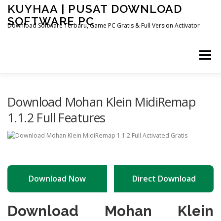
Skip
KUYHAA | PUSAT DOWNLOAD
to
SOFTWARE PC
content
Download Software Terbaru, Game PC Gratis & Full Version Activator
Menu
HOME
CATEGORIES
ABOUT US
Download Mohan Klein MidiRemap
1.1.2 Full Features
OTHER PAGES
Download Now
Direct Download
Download Mohan Klein