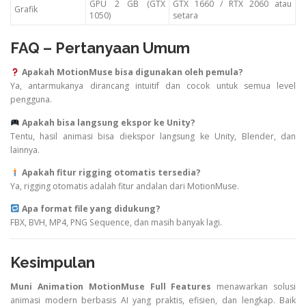
GPU
2
GB (
GTX
GTX
1660 /
RTX
2060
atau
Grafik
1050)
setara
FAQ –
Pertanyaan
Umum
Apakah
MotionMuse
bisa
digunakan
oleh
pemula?
Ya,
antarmukanya
dirancang
intuitif
dan
cocok
untuk
semua
level
pengguna.
Apakah
bisa
langsung
ekspor
ke
Unity?
Tentu,
hasil
animasi
bisa
diekspor
langsung
ke
Unity,
Blender,
dan
lainnya.
Apakah
fitur
rigging
otomatis
tersedia?
Ya,
rigging
otomatis
adalah
fitur
andalan
dari
MotionMuse.
Apa
format
file
yang
didukung?
FBX,
BVH,
MP4,
PNG
Sequence,
dan
masih
banyak
lagi.
Kesimpulan
Muni
Animation
MotionMuse
Full
Features
menawarkan
solusi
animasi
modern
berbasis
AI
yang
praktis,
efisien,
dan
lengkap.
Baik