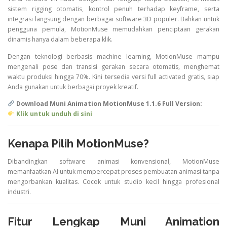
sistem
rigging
otomatis,
kontrol
penuh
terhadap
keyframe,
serta
integrasi
langsung
dengan
berbagai
software
3D
populer.
Bahkan
untuk
pengguna
pemula,
MotionMuse
memudahkan
penciptaan
gerakan
dinamis
hanya
dalam
beberapa
klik.
Dengan
teknologi
berbasis
machine
learning,
MotionMuse
mampu
mengenali
pose
dan
transisi
gerakan
secara
otomatis,
menghemat
waktu
produksi
hingga
70%.
Kini
tersedia
versi
full
activated
gratis,
siap
Anda
gunakan
untuk
berbagai
proyek
kreatif.
Download
Muni
Animation
MotionMuse
1.1.6
Full
Version:
Klik
untuk
unduh
di
sini
Kenapa
Pilih
MotionMuse?
Dibandingkan
software
animasi
konvensional,
MotionMuse
memanfaatkan
AI
untuk
mempercepat
proses
pembuatan
animasi
tanpa
mengorbankan
kualitas.
Cocok
untuk
studio
kecil
hingga
profesional
industri.
Fitur
Lengkap
Muni
Animation