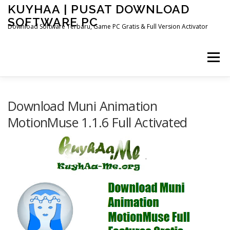
Skip
KUYHAA | PUSAT DOWNLOAD
to
SOFTWARE PC
content
Download Software Terbaru, Game PC Gratis & Full Version Activator
Menu
HOME
CATEGORIES
ABOUT US
Download Muni Animation
MotionMuse 1.1.6 Full Activated
OTHER PAGES