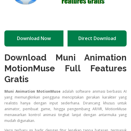
Download Now
Direct Download
Download
Muni
Animation
MotionMuse
Full
Features
Gratis
Muni
Animation
MotionMuse
adalah
software
animasi
berbasis
AI
yang
memungkinkan
pengguna
menciptakan
gerakan
karakter
yang
realistis
hanya
dengan
input
sederhana.
Dirancang
khusus
untuk
animator,
pembuat
game,
hingga
pengembang
AR/
VR,
MotionMuse
menawarkan
kontrol
animasi
tingkat
lanjut
dengan
antarmuka
yang
mudah
digunakan.
Versi
terbaru
ini
hadir
dengan
fitur
lengkap
tanpa
batasan,
termasuk