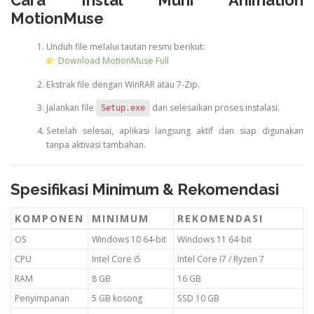
Cara
Instal
Muni
Animation
MotionMuse
Unduh
file
melalui
tautan
resmi
berikut:
Download
MotionMuse
Full
Ekstrak
file
dengan
WinRAR
atau
7-
Zip.
Jalankan
file
dan
selesaikan
proses
instalasi.
Setup.exe
Setelah
selesai,
aplikasi
langsung
aktif
dan
siap
digunakan
tanpa
aktivasi
tambahan.
Spesifikasi
Minimum &
Rekomendasi
KOMPONEN
MINIMUM
REKOMENDASI
OS
Windows
10
64-
bit
Windows
11
64-
bit
CPU
Intel
Core
i5
Intel
Core
i7 /
Ryzen
7
RAM
8
GB
16
GB
Penyimpanan
5
GB
kosong
SSD
10
GB