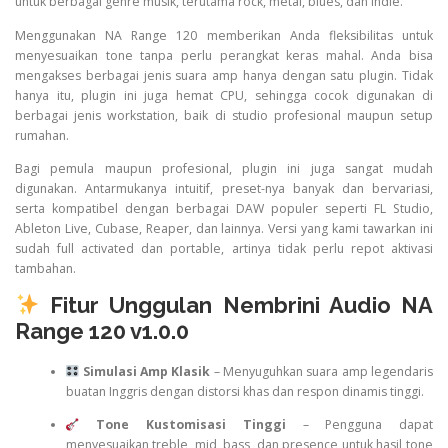
untuk berbagai genre musik, terutama rock, metal, blues, dan indie.
Menggunakan NA Range 120 memberikan Anda fleksibilitas untuk
menyesuaikan tone tanpa perlu perangkat keras mahal. Anda bisa
mengakses berbagai jenis suara amp hanya dengan satu plugin. Tidak
hanya itu, plugin ini juga hemat CPU, sehingga cocok digunakan di
berbagai jenis workstation, baik di studio profesional maupun setup
rumahan.
Bagi pemula maupun profesional, plugin ini juga sangat mudah
digunakan. Antarmukanya intuitif, preset-nya banyak dan bervariasi,
serta kompatibel dengan berbagai DAW populer seperti FL Studio,
Ableton Live, Cubase, Reaper, dan lainnya. Versi yang kami tawarkan ini
sudah full activated dan portable, artinya tidak perlu repot aktivasi
tambahan.
Fitur Unggulan Nembrini Audio NA
Range 120 v1.0.0
Simulasi Amp Klasik
– Menyuguhkan suara amp legendaris
buatan Inggris dengan distorsi khas dan respon dinamis tinggi.
Tone Kustomisasi Tinggi
– Pengguna dapat
menyesuaikan treble, mid, bass, dan presence untuk hasil tone