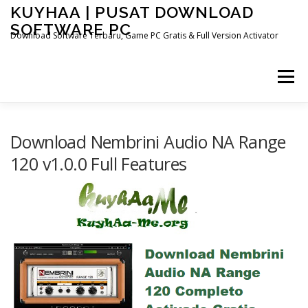
Skip
KUYHAA | PUSAT DOWNLOAD
to
SOFTWARE PC
content
Download Software Terbaru, Game PC Gratis & Full Version Activator
Menu
HOME
CATEGORIES
ABOUT US
Download Nembrini Audio NA Range
120 v1.0.0 Full Features
OTHER PAGES