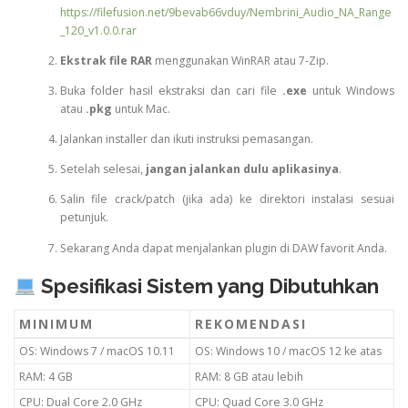
https://filefusion.net/9bevab66vduy/Nembrini_Audio_NA_Range
_120_v1.0.0.rar
Ekstrak file RAR
menggunakan WinRAR atau 7-Zip.
Buka folder hasil ekstraksi dan cari file
.exe
untuk Windows
atau
.pkg
untuk Mac.
Jalankan installer dan ikuti instruksi pemasangan.
Setelah selesai,
jangan jalankan dulu aplikasinya
.
Salin file crack/patch (jika ada) ke direktori instalasi sesuai
petunjuk.
Sekarang Anda dapat menjalankan plugin di DAW favorit Anda.
Spesifikasi Sistem yang Dibutuhkan
MINIMUM
REKOMENDASI
OS: Windows 7 / macOS 10.11
OS: Windows 10 / macOS 12 ke atas
RAM: 4 GB
RAM: 8 GB atau lebih
CPU: Dual Core 2.0 GHz
CPU: Quad Core 3.0 GHz