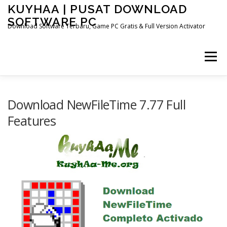
Skip
KUYHAA | PUSAT DOWNLOAD
to
SOFTWARE PC
content
Download Software Terbaru, Game PC Gratis & Full Version Activator
Menu
HOME
CATEGORIES
ABOUT US
Download NewFileTime 7.77 Full
Features
OTHER PAGES