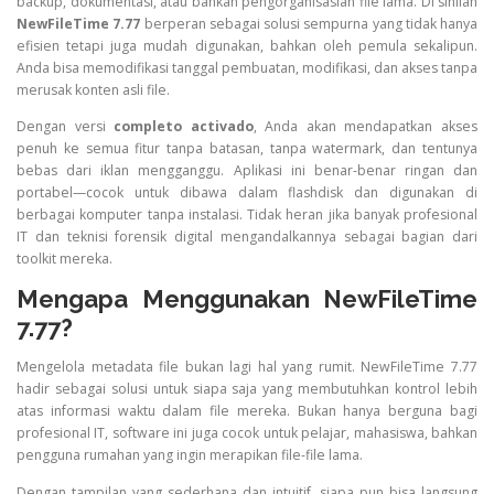
backup, dokumentasi, atau bahkan pengorganisasian file lama. Di sinilah
NewFileTime 7.77
berperan sebagai solusi sempurna yang tidak hanya
efisien tetapi juga mudah digunakan, bahkan oleh pemula sekalipun.
Anda bisa memodifikasi tanggal pembuatan, modifikasi, dan akses tanpa
merusak konten asli file.
Dengan versi
completo activado
, Anda akan mendapatkan akses
penuh ke semua fitur tanpa batasan, tanpa watermark, dan tentunya
bebas dari iklan mengganggu. Aplikasi ini benar-benar ringan dan
portabel—cocok untuk dibawa dalam flashdisk dan digunakan di
berbagai komputer tanpa instalasi. Tidak heran jika banyak profesional
IT dan teknisi forensik digital mengandalkannya sebagai bagian dari
toolkit mereka.
Mengapa Menggunakan NewFileTime
7.77?
Mengelola metadata file bukan lagi hal yang rumit. NewFileTime 7.77
hadir sebagai solusi untuk siapa saja yang membutuhkan kontrol lebih
atas informasi waktu dalam file mereka. Bukan hanya berguna bagi
profesional IT, software ini juga cocok untuk pelajar, mahasiswa, bahkan
pengguna rumahan yang ingin merapikan file-file lama.
Dengan tampilan yang sederhana dan intuitif, siapa pun bisa langsung