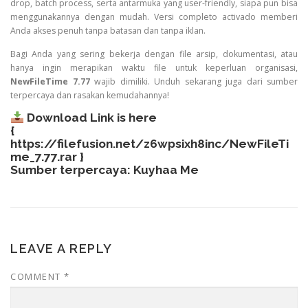
drop, batch process, serta antarmuka yang user-friendly, siapa pun bisa
menggunakannya dengan mudah. Versi completo activado memberi
Anda akses penuh tanpa batasan dan tanpa iklan.
Bagi Anda yang sering bekerja dengan file arsip, dokumentasi, atau
hanya ingin merapikan waktu file untuk keperluan organisasi,
NewFileTime 7.77
wajib dimiliki. Unduh sekarang juga dari sumber
terpercaya dan rasakan kemudahannya!
Download Link is here
{
https://filefusion.net/z6wpsixh8inc/NewFileTi
me_7.77.rar
}
Sumber terpercaya:
Kuyhaa Me
LEAVE A REPLY
COMMENT
*