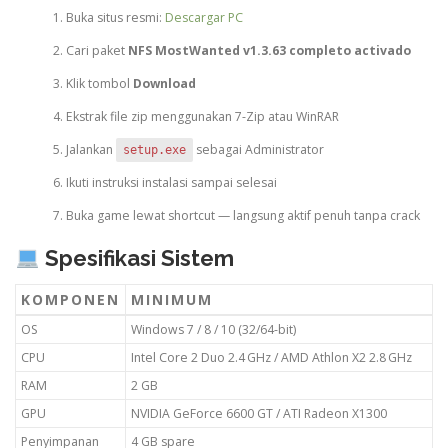
Buka situs resmi:
Descargar PC
Cari paket
NFS MostWanted v1.3.63 completo activado
Klik tombol
Download
Ekstrak file zip menggunakan 7-Zip atau WinRAR
Jalankan
sebagai Administrator
setup.exe
Ikuti instruksi instalasi sampai selesai
Buka game lewat shortcut — langsung aktif penuh tanpa crack
Spesifikasi Sistem
KOMPONEN
MINIMUM
OS
Windows 7 / 8 / 10 (32/64-bit)
CPU
Intel Core 2 Duo 2.4 GHz / AMD Athlon X2 2.8 GHz
RAM
2 GB
GPU
NVIDIA GeForce 6600 GT / ATI Radeon X1300
Penyimpanan
4 GB spare