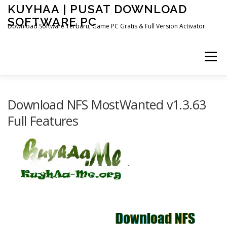
Skip
KUYHAA | PUSAT DOWNLOAD
to
SOFTWARE PC
content
Download Software Terbaru, Game PC Gratis & Full Version Activator
Menu
HOME
CATEGORIES
ABOUT US
Download NFS MostWanted v1.3.63
Full Features
OTHER PAGES