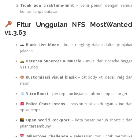
Tidak ada trial/time-limit
– versi penuh dengan semua
konten tanpa batasan.
Fitur Unggulan NFS MostWanted
v1.3.63
Black List Mode
– kejar rangking dalam daftar penjahat
jalanan
Deretan Supercar & Muscle
– mulai dari Porsche hingga
911 Turbo
Kustomisasi visual klasik
– cat body kit, decal, velg dan
neon
Nitro Boost
– percepatan instan untuk melampaui target
Police Chase Intens
– evasion realistis dengan sirine dan
spike strips
Open World Rockport
– kota besar penuh shortcut dan
jalan tersembunyi
Milestone Challenge
– selesaikan misi untuk membuka