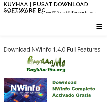
Skip
KUYHAA | PUSAT DOWNLOAD
to
SOFTWARE PC
content
Download Software Terbaru, Game PC Gratis & Full Version Activator
Menu
HOME
CATEGORIES
ABOUT US
Download NWinfo 1.4.0 Full Features
OTHER PAGES