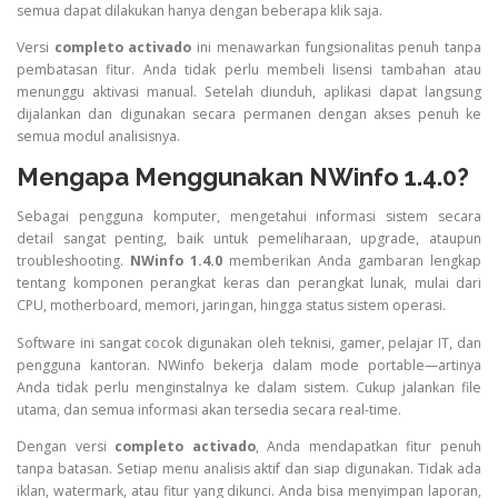
semua dapat dilakukan hanya dengan beberapa klik saja.
Versi
completo activado
ini menawarkan fungsionalitas penuh tanpa
pembatasan fitur. Anda tidak perlu membeli lisensi tambahan atau
menunggu aktivasi manual. Setelah diunduh, aplikasi dapat langsung
dijalankan dan digunakan secara permanen dengan akses penuh ke
semua modul analisisnya.
Mengapa Menggunakan NWinfo 1.4.0?
Sebagai pengguna komputer, mengetahui informasi sistem secara
detail sangat penting, baik untuk pemeliharaan, upgrade, ataupun
troubleshooting.
NWinfo 1.4.0
memberikan Anda gambaran lengkap
tentang komponen perangkat keras dan perangkat lunak, mulai dari
CPU, motherboard, memori, jaringan, hingga status sistem operasi.
Software ini sangat cocok digunakan oleh teknisi, gamer, pelajar IT, dan
pengguna kantoran. NWinfo bekerja dalam mode portable—artinya
Anda tidak perlu menginstalnya ke dalam sistem. Cukup jalankan file
utama, dan semua informasi akan tersedia secara real-time.
Dengan versi
completo activado
, Anda mendapatkan fitur penuh
tanpa batasan. Setiap menu analisis aktif dan siap digunakan. Tidak ada
iklan, watermark, atau fitur yang dikunci. Anda bisa menyimpan laporan,