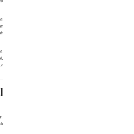
ak
ai
an
ah
a.
i,
ta
]
n.
uk