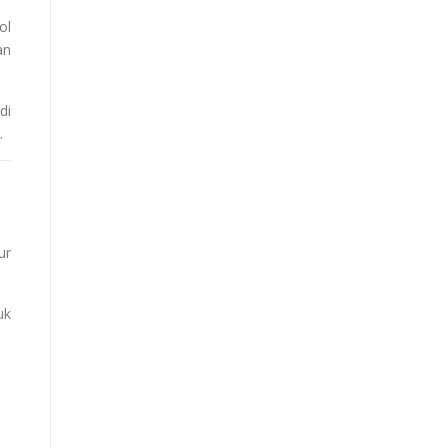
ol
an
di
.
ur
uk