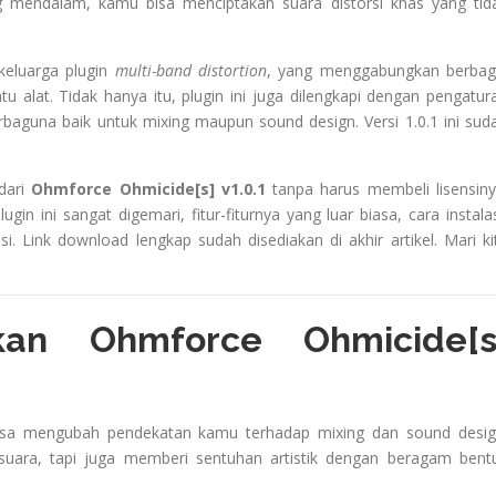
g mendalam, kamu bisa menciptakan suara distorsi khas yang tid
keluarga plugin
multi-band distortion
, yang menggabungkan berbag
atu alat. Tidak hanya itu, plugin ini juga dilengkapi dengan pengatur
rbaguna baik untuk mixing maupun sound design. Versi 1.0.1 ini sud
dari
Ohmforce Ohmicide[s] v1.0.1
tanpa harus membeli lisensiny
in ini sangat digemari, fitur-fiturnya yang luar biasa, cara instalas
. Link download lengkap sudah disediakan di akhir artikel. Mari ki
an Ohmforce Ohmicide[s
sa mengubah pendekatan kamu terhadap mixing dan sound desig
suara, tapi juga memberi sentuhan artistik dengan beragam bent