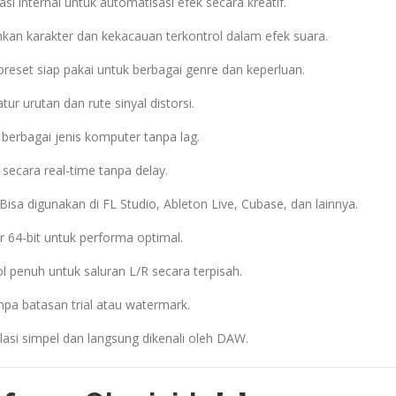
i internal untuk automatisasi efek secara kreatif.
n karakter dan kekacauan terkontrol dalam efek suara.
reset siap pakai untuk berbagai genre dan keperluan.
r urutan dan rute sinyal distorsi.
 berbagai jenis komputer tanpa lag.
 secara real-time tanpa delay.
Bisa digunakan di FL Studio, Ableton Live, Cubase, dan lainnya.
 64-bit untuk performa optimal.
l penuh untuk saluran L/R secara terpisah.
npa batasan trial atau watermark.
lasi simpel dan langsung dikenali oleh DAW.