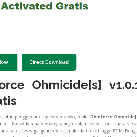
Now
Direct Download
ce Ohmicide[s] v1.0.
atis
er, atau penggemar eksperimen audio, maka
Ohmforce Ohmicide[
gin ini dikenal karena kemampuannya dalam mendistorsi suara seca
nik untuk berbagai genre musik, mulai dari rock hingga EDM. Deng