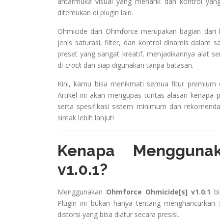
antarmuka visual yang menarik dan kontrol yan
ditemukan di plugin lain.
Ohmicide dari Ohmforce merupakan bagian dari 
jenis saturasi, filter, dan kontrol dinamis dalam s
preset yang sangat kreatif, menjadikannya alat se
di-
crack
dan siap digunakan tanpa batasan.
Kini, kamu bisa menikmati semua fitur premium 
Artikel ini akan mengupas tuntas alasan kenapa plug
serta spesifikasi sistem minimum dan rekomendasi
simak lebih lanjut!
Kenapa Menggunak
v1.0.1?
Menggunakan
Ohmforce Ohmicide[s] v1.0.1
bi
Plugin ini bukan hanya tentang menghancurkan 
distorsi yang bisa diatur secara presisi.