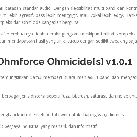
ari batasan standar audio. Dengan fleksibilitas multi-band dan kontr
 lebih agresif, bass lebih menggigit, atau vokal lebih edgy. Bahk
mpleks dari Ohmicide sangatlah berguna.
onsif membuatnya tidak membingungkan meskipun terlihat kompleks 
an mendapatkan hasil yang unik, cukup dengan sedikit tweaking saja
Ohmforce Ohmicide[s] v1.0.1
 memungkinkan kamu membagi suara menjadi 4 band dan mengat
berbagai jenis distorsi seperti fuzz, bitcrush, saturasi, dan noise unt
lengkapi kontrol envelope follower untuk shaping yang dinamis.
s bergaya industrial yang menarik dan informatif.