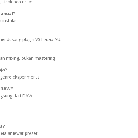
 tidak ada risiko.
manual?
 instalasi.
endukung plugin VST atau AU.
dan mixing, bukan mastering.
aja?
genre eksperimental.
 DAW?
ngsung dari DAW.
la?
elajar lewat preset.