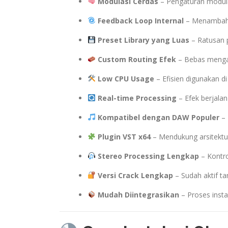
Modulasi Cerdas
– Pengaturan modulas
Feedback Loop Internal
– Menambahka
Preset Library yang Luas
– Ratusan p
Custom Routing Efek
– Bebas mengatu
Low CPU Usage
– Efisien digunakan di
Real-time Processing
– Efek berjalan
Kompatibel dengan DAW Populer
– 
Plugin VST x64
– Mendukung arsitektur
Stereo Processing Lengkap
– Kontro
Versi Crack Lengkap
– Sudah aktif ta
Mudah Diintegrasikan
– Proses insta