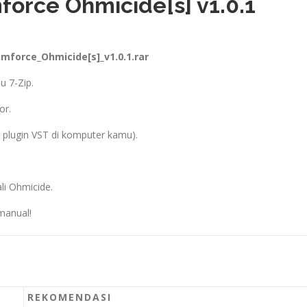
force Ohmicide[s] v1.0.1
hmforce_Ohmicide[s]_v1.0.1.rar
u 7-Zip.
or.
der plugin VST di komputer kamu).
i Ohmicide.
 manual!
REKOMENDASI