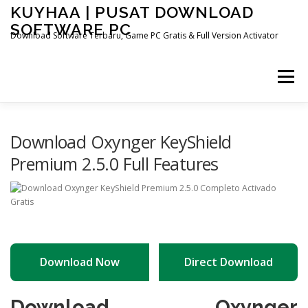
Skip
KUYHAA | PUSAT DOWNLOAD
to
SOFTWARE PC
content
Download Software Terbaru, Game PC Gratis & Full Version Activator
Menu
HOME
CATEGORIES
ABOUT US
Download Oxynger KeyShield
Premium 2.5.0 Full Features
OTHER PAGES
Download Now
Direct Download
Download Oxynger