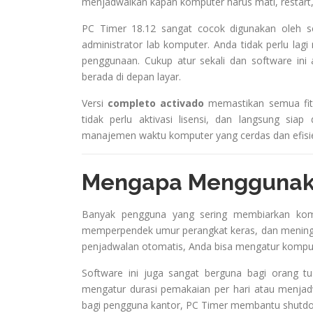
menjadwalkan kapan komputer harus mati, restart, 
PC Timer 18.12 sangat cocok digunakan oleh 
administrator lab komputer. Anda tidak perlu l
penggunaan. Cukup atur sekali dan software ini
berada di depan layar.
Versi
completo activado
memastikan semua fitu
tidak perlu aktivasi lisensi, dan langsung sia
manajemen waktu komputer yang cerdas dan efisi
Mengapa Menggunaka
Banyak pengguna yang sering membiarkan kom
memperpendek umur perangkat keras, dan meningkat
penjadwalan otomatis, Anda bisa mengatur kompute
Software ini juga sangat berguna bagi orang 
mengatur durasi pemakaian per hari atau menjadw
bagi pengguna kantor, PC Timer membantu shutdow