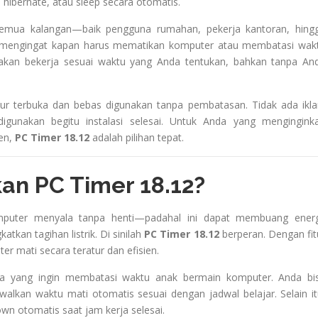
hibernate, atau sleep secara otomatis.
semua kalangan—baik pengguna rumahan, pekerja kantoran, hing
agi mengingat kapan harus mematikan komputer atau membatasi wak
 akan bekerja sesuai waktu yang Anda tentukan, bahkan tanpa An
r terbuka dan bebas digunakan tanpa pembatasan. Tidak ada ikla
p digunakan begitu instalasi selesai. Untuk Anda yang mengingink
en,
PC Timer 18.12
adalah pilihan tepat.
n PC Timer 18.12?
puter menyala tanpa henti—padahal ini dapat membuang energ
kan tagihan listrik. Di sinilah
PC Timer 18.12
berperan. Dengan fit
r mati secara teratur dan efisien.
tua yang ingin membatasi waktu anak bermain komputer. Anda bi
alkan waktu mati otomatis sesuai dengan jadwal belajar. Selain it
n otomatis saat jam kerja selesai.