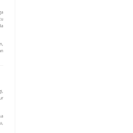
ga
tu
da
n,
an
i,
ur
sa
u,