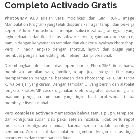
Completo Activado Gratis
PhotoGIMP v3.0
adalah versi modifikasi dari GIMP (GNU Image
Manipulation Program) yang telah dioptimalkan agar tampil dan bekerja
seperti Adobe Photoshop. Ini menjadi solusi ideal bagi pengguna yang
ingin kekuatan dan fleksibilitas software editing gambar open-source,
namun dengan kenyamanan tampilan dan alur kerja layaknya Photoshop.
Versi ini hadir lengkap dengan shortcut, layout, dan plugin yang
membuat pengalaman editing lebih efisien dan profesional.
Dikembangkan oleh komunitas open-source, PhotoGIMP tidak hanya
membawa tampilan yang familier, tetapi juga integrasi fitur yang
mempermudah pengguna berpindah dari Photoshop ke GIMP tanpa
kurva belajar yang curam. Dengan tampilan UI yang bersih dan alat-alat
lengkap, PhotoGIMP cocok digunakan oleh fotografer, desainer grafis,
maupun pengguna rumahan yang ingin hasil profesional tanpa
membayar lisensi mahal.
Versi
completo activado
memastikan bahwa semua plugin, template,
dan konfigurasi sudah siap pakai setelah instalasi. Tidak perlu repot
melakukan konfigurasi manual, karena semua sudah terintegrasi
sempurna. Cukup instal dan mulai edit gambar dengan kualitas tinggi
secara gratis dan tanpa batasan fitur.