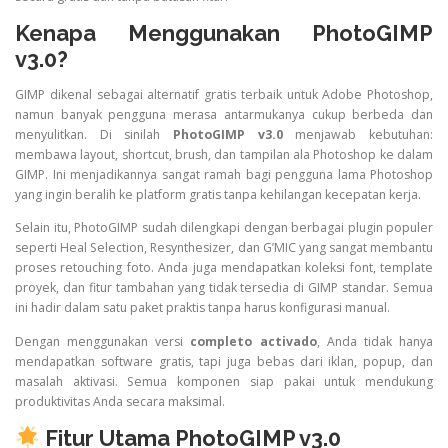
Kenapa Menggunakan PhotoGIMP
v3.0?
GIMP dikenal sebagai alternatif gratis terbaik untuk Adobe Photoshop,
namun banyak pengguna merasa antarmukanya cukup berbeda dan
menyulitkan. Di sinilah
PhotoGIMP v3.0
menjawab kebutuhan:
membawa layout, shortcut, brush, dan tampilan ala Photoshop ke dalam
GIMP. Ini menjadikannya sangat ramah bagi pengguna lama Photoshop
yang ingin beralih ke platform gratis tanpa kehilangan kecepatan kerja.
Selain itu, PhotoGIMP sudah dilengkapi dengan berbagai plugin populer
seperti Heal Selection, Resynthesizer, dan G’MIC yang sangat membantu
proses retouching foto. Anda juga mendapatkan koleksi font, template
proyek, dan fitur tambahan yang tidak tersedia di GIMP standar. Semua
ini hadir dalam satu paket praktis tanpa harus konfigurasi manual.
Dengan menggunakan versi
completo activado
, Anda tidak hanya
mendapatkan software gratis, tapi juga bebas dari iklan, popup, dan
masalah aktivasi. Semua komponen siap pakai untuk mendukung
produktivitas Anda secara maksimal.
Fitur Utama PhotoGIMP v3.0