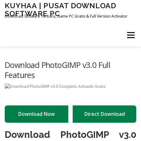
Skip
KUYHAA | PUSAT DOWNLOAD
to
SOFTWARE PC
content
Download Software Terbaru, Game PC Gratis & Full Version Activator
Menu
HOME
CATEGORIES
ABOUT US
Download PhotoGIMP v3.0 Full
Features
OTHER PAGES
Download Now
Direct Download
Download PhotoGIMP v3.0