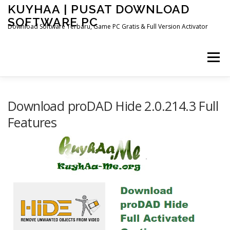
Skip
KUYHAA | PUSAT DOWNLOAD
to
SOFTWARE PC
content
Download Software Terbaru, Game PC Gratis & Full Version Activator
Menu
HOME
CATEGORIES
ABOUT US
Download proDAD Hide 2.0.214.3 Full
Features
OTHER PAGES