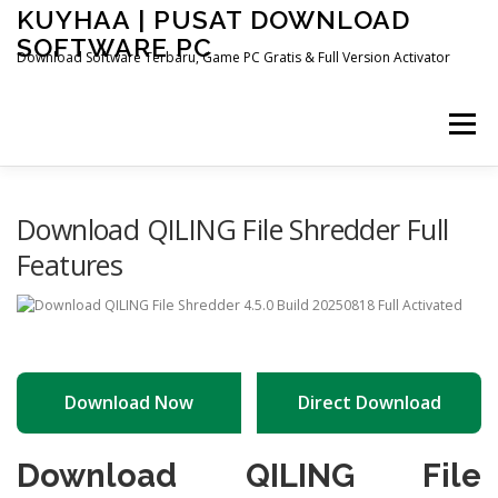
Skip
KUYHAA | PUSAT DOWNLOAD
to
SOFTWARE PC
content
Download Software Terbaru, Game PC Gratis & Full Version Activator
Menu
HOME
CATEGORIES
ABOUT US
Download QILING File Shredder Full
Features
OTHER PAGES
Download Now
Direct Download
Download QILING File