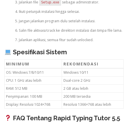
Jalankan file
sebagai administrator.
Setup.exe
Ikuti petunjuk instalasi hingga selesai.
Jangan jalankan program dulu setelah instalasi.
Salin file aktivasi/crack ke direktori instalasi dan timpa file lama.
Jalankan aplikasi, semua fitur sudah unlocked.
Spesifikasi Sistem
MINIMUM
REKOMENDASI
OS: Windows 7/8/10/11
Windows 10/11
CPU: 1 GHz atau lebih
Dual-core 2 GHz
RAM: 512 MB
2 GB atau lebih
Penyimpanan: 100 MB
200 MB tersedia
Display: Resolusi 1024×768
Resolusi 1366×768 atau lebih
FAQ Tentang Rapid Typing Tutor 5.5