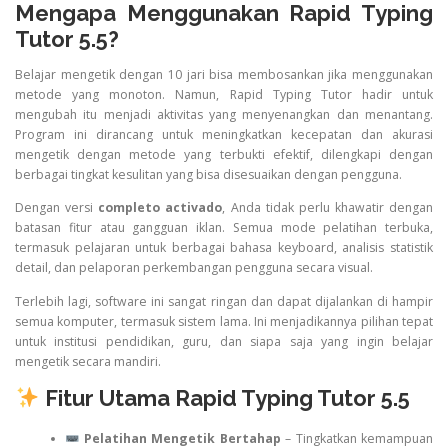
Mengapa Menggunakan Rapid Typing
Tutor 5.5?
Belajar mengetik dengan 10 jari bisa membosankan jika menggunakan
metode yang monoton. Namun, Rapid Typing Tutor hadir untuk
mengubah itu menjadi aktivitas yang menyenangkan dan menantang.
Program ini dirancang untuk meningkatkan kecepatan dan akurasi
mengetik dengan metode yang terbukti efektif, dilengkapi dengan
berbagai tingkat kesulitan yang bisa disesuaikan dengan pengguna.
Dengan versi
completo activado
, Anda tidak perlu khawatir dengan
batasan fitur atau gangguan iklan. Semua mode pelatihan terbuka,
termasuk pelajaran untuk berbagai bahasa keyboard, analisis statistik
detail, dan pelaporan perkembangan pengguna secara visual.
Terlebih lagi, software ini sangat ringan dan dapat dijalankan di hampir
semua komputer, termasuk sistem lama. Ini menjadikannya pilihan tepat
untuk institusi pendidikan, guru, dan siapa saja yang ingin belajar
mengetik secara mandiri.
Fitur Utama Rapid Typing Tutor 5.5
Pelatihan Mengetik Bertahap
– Tingkatkan kemampuan