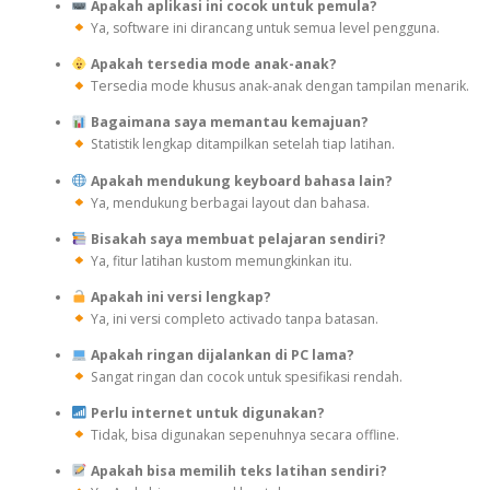
Apakah aplikasi ini cocok untuk pemula?
Ya, software ini dirancang untuk semua level pengguna.
Apakah tersedia mode anak-anak?
Tersedia mode khusus anak-anak dengan tampilan menarik.
Bagaimana saya memantau kemajuan?
Statistik lengkap ditampilkan setelah tiap latihan.
Apakah mendukung keyboard bahasa lain?
Ya, mendukung berbagai layout dan bahasa.
Bisakah saya membuat pelajaran sendiri?
Ya, fitur latihan kustom memungkinkan itu.
Apakah ini versi lengkap?
Ya, ini versi completo activado tanpa batasan.
Apakah ringan dijalankan di PC lama?
Sangat ringan dan cocok untuk spesifikasi rendah.
Perlu internet untuk digunakan?
Tidak, bisa digunakan sepenuhnya secara offline.
Apakah bisa memilih teks latihan sendiri?