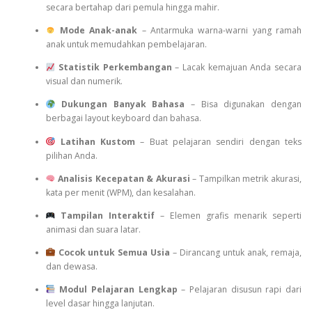
secara bertahap dari pemula hingga mahir.
Mode Anak-anak
– Antarmuka warna-warni yang ramah
anak untuk memudahkan pembelajaran.
Statistik Perkembangan
– Lacak kemajuan Anda secara
visual dan numerik.
Dukungan Banyak Bahasa
– Bisa digunakan dengan
berbagai layout keyboard dan bahasa.
Latihan Kustom
– Buat pelajaran sendiri dengan teks
pilihan Anda.
Analisis Kecepatan & Akurasi
– Tampilkan metrik akurasi,
kata per menit (WPM), dan kesalahan.
Tampilan Interaktif
– Elemen grafis menarik seperti
animasi dan suara latar.
Cocok untuk Semua Usia
– Dirancang untuk anak, remaja,
dan dewasa.
Modul Pelajaran Lengkap
– Pelajaran disusun rapi dari
level dasar hingga lanjutan.