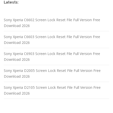
Latests:
Sony Xperia C6602 Screen Lock Reset File Full Version Free
Download 2026
Sony Xperia C6603 Screen Lock Reset File Full Version Free
Download 2026
Sony Xperia C6903 Screen Lock Reset File Full Version Free
Download 2026
Sony Xperia D2005 Screen Lock Reset File Full Version Free
Download 2026
Sony Xperia D2105 Screen Lock Reset File Full Version Free
Download 2026